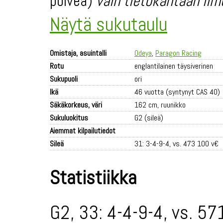
polvea)
vain tietokantaan ilm
Näytä sukutaulu
Omistaja, asuintalli
Odeya
,
Paragon Racing
Rotu
englantilainen täysiverinen
Sukupuoli
ori
Ikä
46 vuotta (syntynyt CAS 40)
Säkäkorkeus, väri
162 cm, ruunikko
Sukuluokitus
G2 (sileä)
Aiemmat kilpailutiedot
Sileä
31: 3-4-9-4, vs. 473 100 v€
Statistiikka
G2, 33: 4-4-9-4, vs. 57