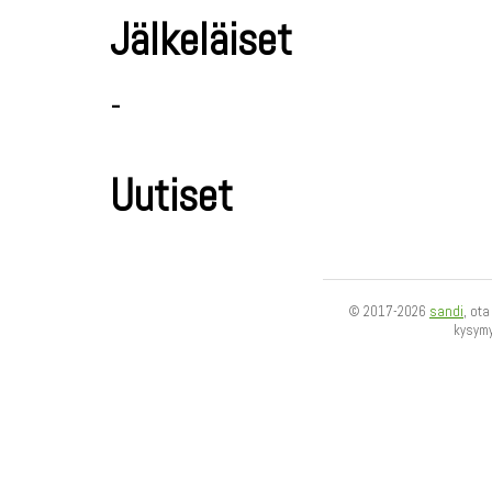
Jälkeläiset
-
Uutiset
© 2017-2026
sandi
, ot
kysym