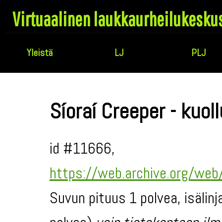
Virtuaalinen laukkaurheilukesku
Yleistä
LJ
PLJ
Síoraí Creeper - kuol
id #11666,
https://web.archive.org/web
Suvun pituus 1 polvea, isälin