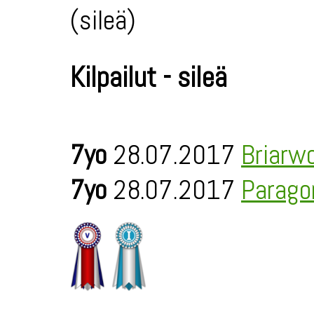
(sileä)
Kilpailut - sileä
7yo
28.07.2017
Briarw
7yo
28.07.2017
Parago