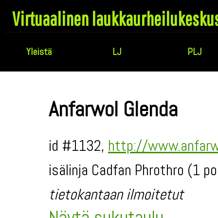
Virtuaalinen laukkaurheilukesku
Yleistä
LJ
PLJ
Anfarwol Glenda
id #1132,
http://www.anfarw
isälinja Cadfan Phrothro (1 po
tietokantaan ilmoitetut
Näytä sukutaulu