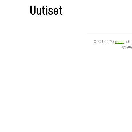
Uutiset
© 2017-2026
sandi
, ot
kysym