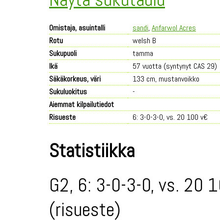
Omistaja, asuintalli
sandi
,
Anfarwol Acres
Rotu
welsh B
Sukupuoli
tamma
Ikä
57 vuotta (syntynyt CAS 29)
Säkäkorkeus, väri
133 cm, mustanvoikko
Sukuluokitus
-
Aiemmat kilpailutiedot
Risueste
6: 3-0-3-0, vs. 20 100 v€
Statistiikka
G2, 6: 3-0-3-0, vs. 20 
(risueste)