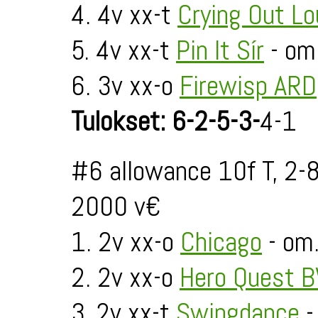
4. 4v xx-t
Crying Out Lo
5. 4v xx-t
Pin It Sír
- om.
6. 3v xx-o
Firewisp ARD
Tulokset: 6-2-5-3-
4-1
#6 allowance 10f T, 2-
2000 v€
1. 2v xx-o
Chicago
- om.
2. 2v xx-o
Hero Quest 
3. 2v xx-t
Swingdance
-