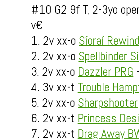
#10 G2 9f T, 2-3yo ope
v€
1. 2v xx-o
Síoraí Rewin
2. 2v xx-o
Spellbinder Sí
3. 2v xx-o
Dazzler PRG
-
4. 3v xx-t
Trouble Hamp
5. 2v xx-o
Sharpshooter
6. 2v xx-t
Princess Desi
7. 2v xx-t
Drag Away B