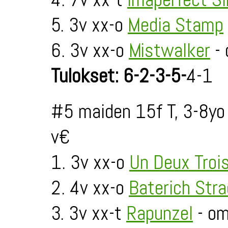
5. 3v xx-o
Media Stamp
6. 3v xx-o
Mistwalker
- 
Tulokset: 6-2-3-5-
4-1
#5 maiden 15f T, 3-8yo
v€
1. 3v xx-o
Un Deux Troi
2. 4v xx-o
Baterich Str
3. 3v xx-t
Rapunzel
- om