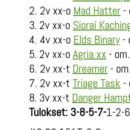
2. 2v xx-o
Mad Hatter
- 
3. 2v xx-o
Síoraí Kachin
4. 4v xx-o
Elds Binary
- 
5. 2v xx-o
Agria xx
- om.
6. 2v xx-t
Dreamer
- om
7. 2v xx-t
Triage Task
- 
8. 3v xx-t
Danger Hamp
Tulokset: 3-8-5-7-
1-2-6