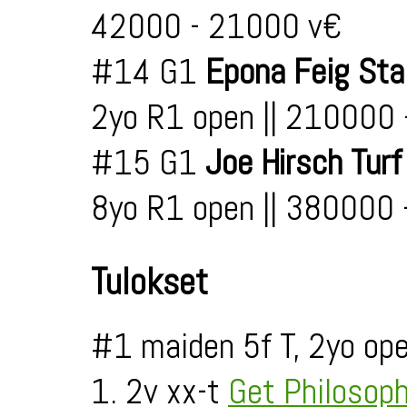
42000 - 21000 v€
#14 G1
Epona Feig St
2yo R1 open || 210000
#15 G1
Joe Hirsch Turf
8yo R1 open || 380000
Tulokset
#1 maiden 5f T, 2yo op
1. 2v xx-t
Get Philosop