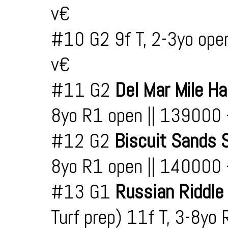
v€
#10 G2 9f T, 2-3yo ope
v€
#11 G2
Del Mar Mile H
8yo R1 open || 139000
#12 G2
Biscuit Sands S
8yo R1 open || 140000
#13 G1
Russian Riddl
Turf prep) 11f T, 3-8y