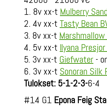
1. 8v xx-t
Mulberry San
2. 4v xx-t
Tasty Bean 
3. 8v xx-t
Marshmallow
4. 5v xx-t
Ilyana Presjor
5. 3v xx-t
Giefwater
- o
6. 3v xx-t
Sonoran Silk
Tulokset: 5-1-2-3-
6-4
#14 G1
Epona Feig St