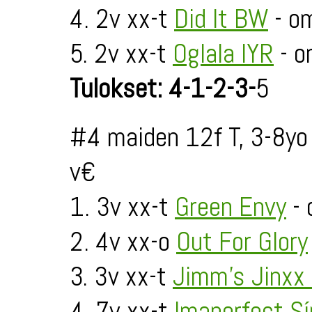
4. 2v xx-t
Did It BW
- o
5. 2v xx-t
Oglala IYR
- o
Tulokset: 4-1-2-3-
5
#4 maiden 12f T, 3-8yo
v€
1. 3v xx-t
Green Envy
- 
2. 4v xx-o
Out For Glory
3. 3v xx-t
Jimm's Jinxx
4. 7v xx-t
Imaperfect Sí