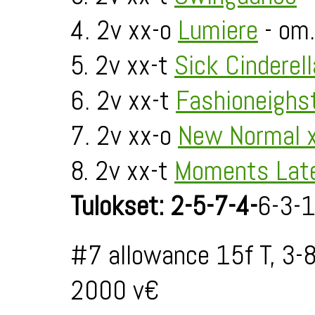
4. 2v xx-o
Lumiere
- om.
5. 2v xx-t
Sick Cinderell
6. 2v xx-t
Fashioneighs
7. 2v xx-o
New Normal 
8. 2v xx-t
Moments Late
Tulokset: 2-5-7-4-
6-3-1
#7 allowance 15f T, 3-
2000 v€