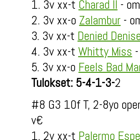
1. 3v xx-t
Charad II
- om.
2. 3v xx-o
Zalambur
- o
3. 3v xx-t
Denied Denis
4. 3v xx-t
Whitty Miss
-
5. 3v xx-o
Feels Bad Ma
Tulokset: 5-4-1-3-
2
#8 G3 10f T, 2-8yo ope
v€
1. 2v xx-t
Palermo Espe