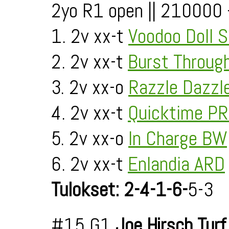
2yo R1 open || 210000
1. 2v xx-t
Voodoo Doll S
2. 2v xx-t
Burst Throug
3. 2v xx-o
Razzle Dazzl
4. 2v xx-t
Quicktime P
5. 2v xx-o
In Charge BW
6. 2v xx-t
Enlandia ARD
Tulokset: 2-4-1-6-
5-3
#15 G1
Joe Hirsch Turf