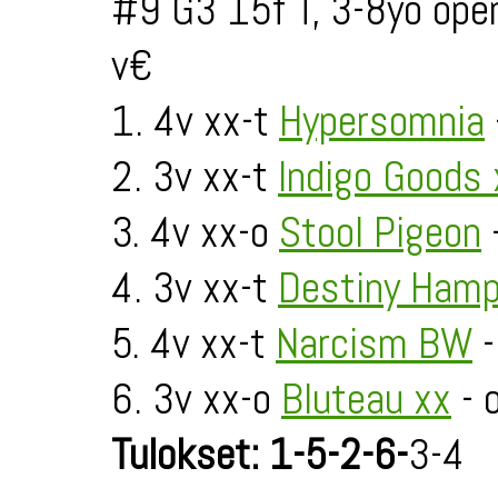
#9 G3 15f T, 3-8yo ope
v€
1. 4v xx-t
Hypersomnia
2. 3v xx-t
Indigo Goods 
3. 4v xx-o
Stool Pigeon
4. 3v xx-t
Destiny Ham
5. 4v xx-t
Narcism BW
-
6. 3v xx-o
Bluteau xx
- 
Tulokset: 1-5-2-6-
3-4