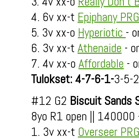
3. 4v xx-o
Really Don't
4. 6v xx-t
Epiphany PR
5. 3v xx-o
Hyperiotic
- 
6. 3v xx-t
Athenaide
- o
7. 4v xx-o
Affordable
- o
Tulokset: 4-7-6-1-
3-5-
#12 G2
Biscuit Sands S
8yo R1 open || 140000
1. 3v xx-t
Overseer PR