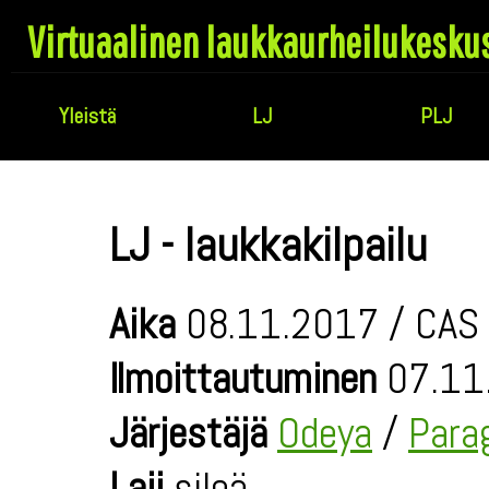
Virtuaalinen laukkaurheilukesku
Yleistä
LJ
PLJ
LJ - laukkakilpailu
Aika
08.11.2017 / CAS 
Ilmoittautuminen
07.11
Järjestäjä
Odeya
/
Para
Laji
sileä