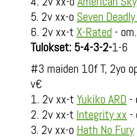
4. 2v xx-o
American Sky
5. 2v xx-o
Seven Deadly
6. 2v xx-t
X-Rated
- om.
Tulokset: 5-4-3-2-
1-6
#3 maiden 10f T, 2yo o
v€
1. 2v xx-t
Yukiko ARD
- 
2. 2v xx-t
Integrity xx
- 
3. 2v xx-o
Hath No Fury