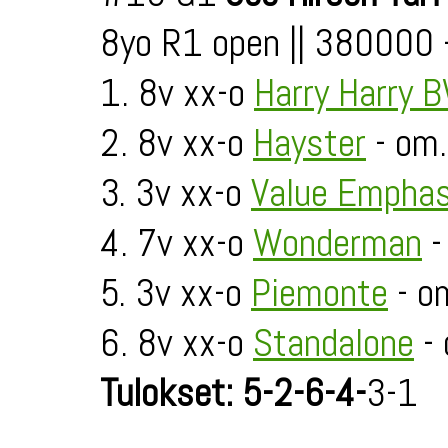
8yo R1 open || 380000
1. 8v xx-o
Harry Harry 
2. 8v xx-o
Hayster
- om.
3. 3v xx-o
Value Empha
4. 7v xx-o
Wonderman
-
5. 3v xx-o
Piemonte
- o
6. 8v xx-o
Standalone
- 
Tulokset: 5-2-6-4-
3-1