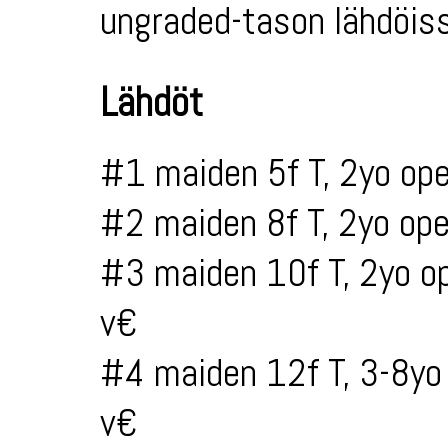
ungraded-tason lähdöiss
Lähdöt
#1 maiden 5f T, 2yo op
#2 maiden 8f T, 2yo op
#3 maiden 10f T, 2yo o
v€
#4 maiden 12f T, 3-8yo
v€