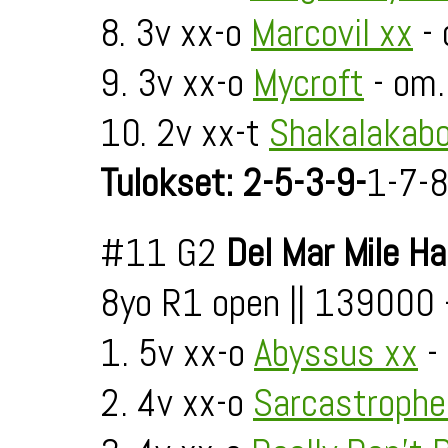
8. 3v xx-o
Marcovil xx
- 
9. 3v xx-o
Mycroft
- om.
10. 2v xx-t
Shakalakab
Tulokset: 2-5-3-9-
1-7-
#11 G2
Del Mar Mile H
8yo R1 open || 139000
1. 5v xx-o
Abyssus xx
-
2. 4v xx-o
Sarcastrophe