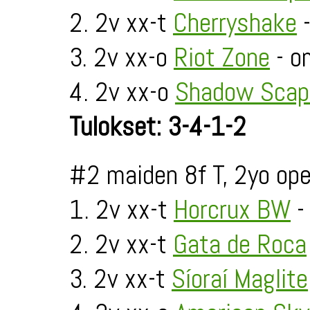
2. 2v xx-t
Cherryshake
-
3. 2v xx-o
Riot Zone
- o
4. 2v xx-o
Shadow Scap
Tulokset: 3-4-1-2
#2 maiden 8f T, 2yo op
1. 2v xx-t
Horcrux BW
-
2. 2v xx-t
Gata de Roca
3. 2v xx-t
Síoraí Maglite