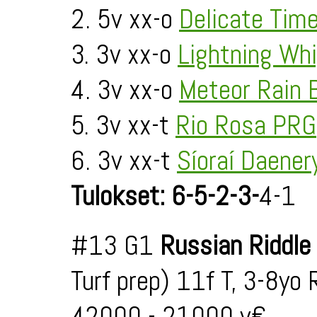
2. 5v xx-o
Delicate Tim
3. 3v xx-o
Lightning Wh
4. 3v xx-o
Meteor Rain
5. 3v xx-t
Rio Rosa PRG
6. 3v xx-t
Síoraí Daener
Tulokset: 6-5-2-3-
4-1
#13 G1
Russian Riddl
Turf prep) 11f T, 3-8y
42000 - 21000 v€