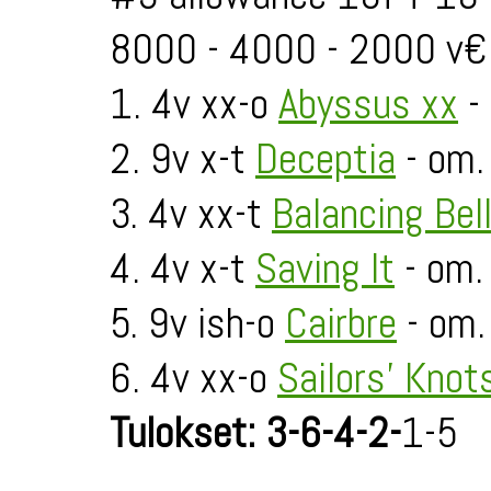
8000 - 4000 - 2000 v€
1. 4v xx-o
Abyssus xx
-
2. 9v x-t
Deceptia
- om.
3. 4v xx-t
Balancing Bel
4. 4v x-t
Saving It
- om.
5. 9v ish-o
Cairbre
- om.
6. 4v xx-o
Sailors' Knot
Tulokset: 3-6-4-2-
1-5