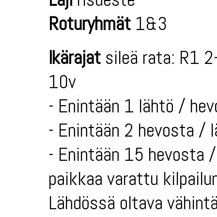
Roturyhmät
1&3
Ikärajat
sileä rata: R1 2
10v
- Enintään 1 lähtö / hev
- Enintään 2 hevosta / 
- Enintään 15 hevosta / 
paikkaa varattu kilpailun
Lähdössä oltava vähintä