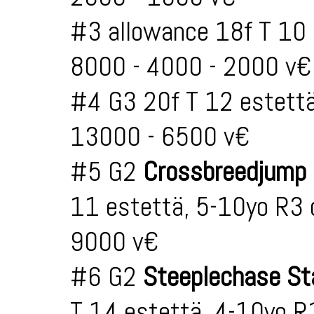
#3 allowance 18f T 10 
8000 - 4000 - 2000 v€
#4 G3 20f T 12 estettä
13000 - 6500 v€
#5 G2
Crossbreedjump
11 estettä, 5-10yo R3 
9000 v€
#6 G2
Steeplechase St
T 14 estettä, 4-10yo R