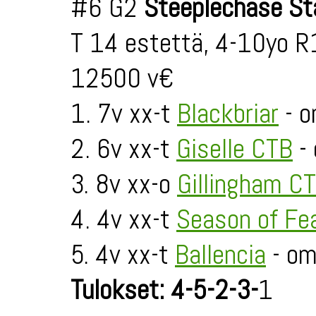
#6 G2
Steeplechase St
T 14 estettä, 4-10yo R
12500 v€
1. 7v xx-t
Blackbriar
- o
2. 6v xx-t
Giselle CTB
- 
3. 8v xx-o
Gillingham C
4. 4v xx-t
Season of Fe
5. 4v xx-t
Ballencia
- om
Tulokset: 4-5-2-3-
1