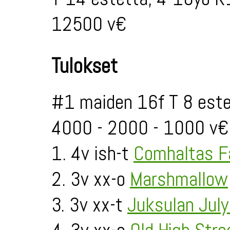
12500 v€
Tulokset
#1 maiden 16f T 8 este
4000 - 2000 - 1000 v€
1. 4v ish-t
Comhaltas F
2. 3v xx-o
Marshmallow
3. 3v xx-t
Juksulan July