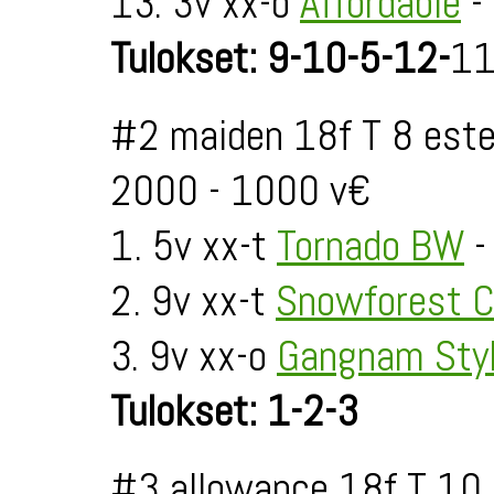
13. 3v xx-o
Affordable
-
Tulokset: 9-10-5-12-
11
#2 maiden 18f T 8 este
2000 - 1000 v€
1. 5v xx-t
Tornado BW
-
2. 9v xx-t
Snowforest 
3. 9v xx-o
Gangnam Sty
Tulokset: 1-2-3
#3 allowance 18f T 10 