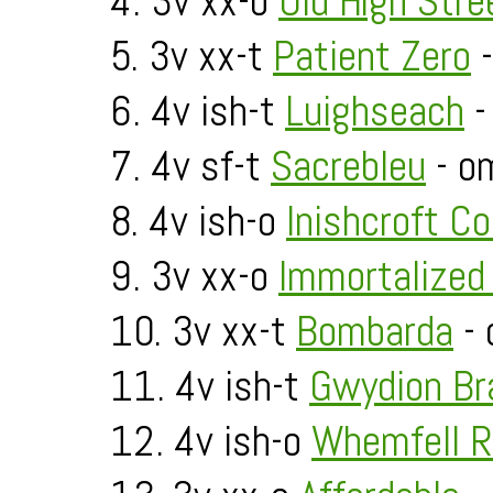
4. 3v xx-o
Old High Stre
5. 3v xx-t
Patient Zero
-
6. 4v ish-t
Luighseach
-
7. 4v sf-t
Sacrebleu
- o
8. 4v ish-o
Inishcroft Co
9. 3v xx-o
Immortalized 
10. 3v xx-t
Bombarda
- 
11. 4v ish-t
Gwydion Br
12. 4v ish-o
Whemfell R