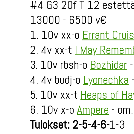
#4 G3 20f T 12 estettä
13000 - 6500 v€
1. 10v xx-o
Errant Crui
2. 4v xx-t
I May Rememb
3. 10v rbsh-o
Bozhidar
-
4. 4v budj-o
Lyonechka
-
5. 10v xx-t
Heaps of Ha
6. 10v x-o
Ampere
- om.
Tulokset: 2-5-4-6-
1-3