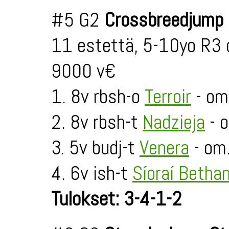
#5 G2
Crossbreedjump
11 estettä, 5-10yo R3 
9000 v€
1. 8v rbsh-o
Terroir
- om
2. 8v rbsh-t
Nadzieja
- o
3. 5v budj-t
Venera
- om.
4. 6v ish-t
Síoraí Betha
Tulokset: 3-4-1-2