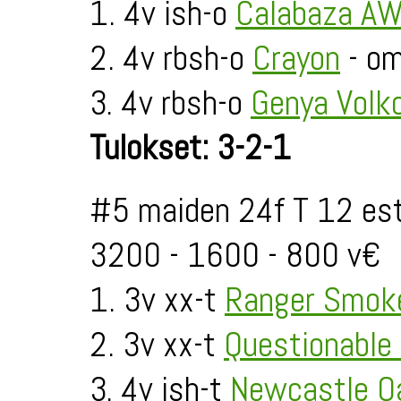
1. 4v ish-o
Calabaza A
2. 4v rbsh-o
Crayon
- o
3. 4v rbsh-o
Genya Volk
Tulokset: 3-2-1
#5 maiden 24f T 12 est
3200 - 1600 - 800 v€
1. 3v xx-t
Ranger Smok
2. 3v xx-t
Questionable
3. 4v ish-t
Newcastle O