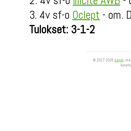
2. 4v sf-o
Illicite AWB
- 
3. 4v sf-o
Oclept
- om. 
Tulokset: 3-1-2
© 2017-2026
sandi
, ot
kysym