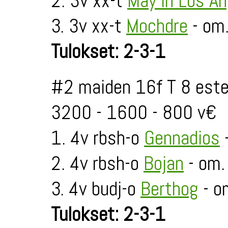
2. 3v xx-t
May in Los An
3. 3v xx-t
Mochdre
- om
Tulokset: 2-3-1
#2 maiden 16f T 8 este
3200 - 1600 - 800 v€
1. 4v rbsh-o
Gennadios
-
2. 4v rbsh-o
Bojan
- om.
3. 4v budj-o
Berthog
- o
Tulokset: 2-3-1