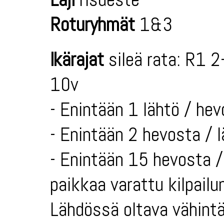
Roturyhmät
1&3
Ikärajat
sileä rata: R1 2
10v
- Enintään 1 lähtö / hev
- Enintään 2 hevosta / 
- Enintään 15 hevosta / 
paikkaa varattu kilpailun
Lähdössä oltava vähintä