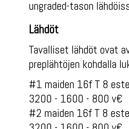
ungraded-tason lähdöiss
Lähdöt
Tavalliset lähdöt ovat a
preplähtöjen kohdalla l
#1 maiden 16f T 8 este
3200 - 1600 - 800 v€
#2 maiden 16f T 8 este
3200 - 1600 - 800 v€