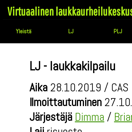
Virtuaalinen laukkaurheilukesku
Yleistä
LJ
PLJ
LJ - laukkakilpailu
Aika
28.10.2019 / CAS 
Ilmoittautuminen
27.10.
Järjestäjä
Dimma
/
Bri
Laji
risueste