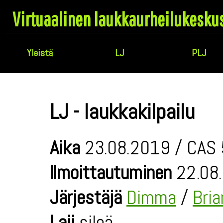
Virtuaalinen laukkaurheilukesku
Yleistä
LJ
PLJ
LJ - laukkakilpailu
Aika
23.08.2019 / CAS 
Ilmoittautuminen
22.08.
Järjestäjä
Dimma
/
Bri
Laji
sileä