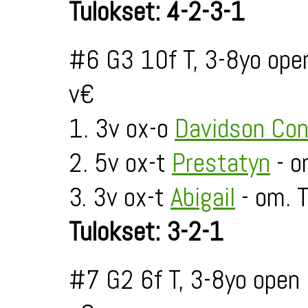
Tulokset: 4-2-3-1
#6 G3 10f T, 3-8yo ope
v€
1. 3v ox-o
Davidson Con
2. 5v ox-t
Prestatyn
- o
3. 3v ox-t
Abigail
- om. T
Tulokset: 3-2-1
#7 G2 6f T, 3-8yo open