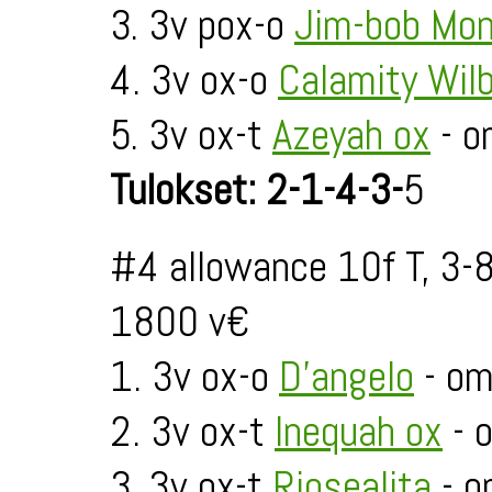
3. 3v pox-o
Jim-bob Mo
4. 3v ox-o
Calamity Wil
5. 3v ox-t
Azeyah ox
- o
Tulokset: 2-1-4-3-
5
#4 allowance 10f T, 3-
1800 v€
1. 3v ox-o
D'angelo
- om.
2. 3v ox-t
Inequah ox
- 
3. 3v ox-t
Riosealita
- o