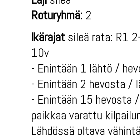
Roturyhmä:
2
Ikärajat
sileä rata: R1 2
10v
- Enintään 1 lähtö / hev
- Enintään 2 hevosta / 
- Enintään 15 hevosta / 
paikkaa varattu kilpailun
Lähdössä oltava vähintä