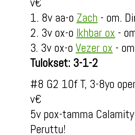
v€
1. 8v aa-o
Zach
- om. D
2. 3v ox-o
Ikhbar ox
- om
3. 3v ox-o
Vezer ox
- om
Tulokset: 3-1-2
#8 G2 10f T, 3-8yo ope
v€
5v pox-tamma Calamity
Peruttu!