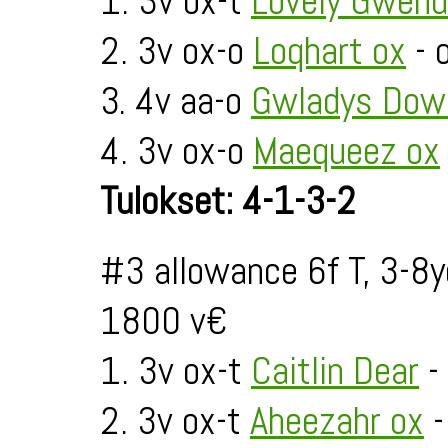
1. 3v ox-t
Lovely Gwend
2. 3v ox-o
Loqhart ox
- 
3. 4v aa-o
Gwladys Dow
4. 3v ox-o
Maequeez ox
Tulokset: 4-1-3-2
#3 allowance 6f T, 3-8
1800 v€
1. 3v ox-t
Caitlin Dear
- 
2. 3v ox-t
Aheezahr ox
-