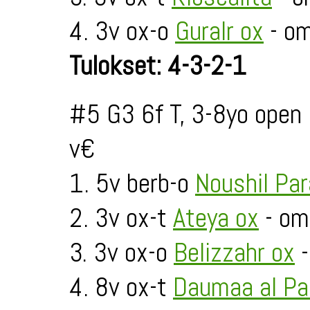
4. 3v ox-o
Guralr ox
- om
Tulokset: 4-3-2-1
#5 G3 6f T, 3-8yo open
v€
1. 5v berb-o
Noushil Pa
2. 3v ox-t
Ateya ox
- om
3. 3v ox-o
Belizzahr ox
-
4. 8v ox-t
Daumaa al Pa