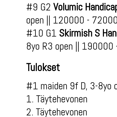
#9 G2
Volumic Handica
open || 120000 - 7200
#10 G1
Skirmish S Han
8yo R3 open || 190000
Tulokset
#1 maiden 9f D, 3-8yo 
1. Täytehevonen
2. Täytehevonen