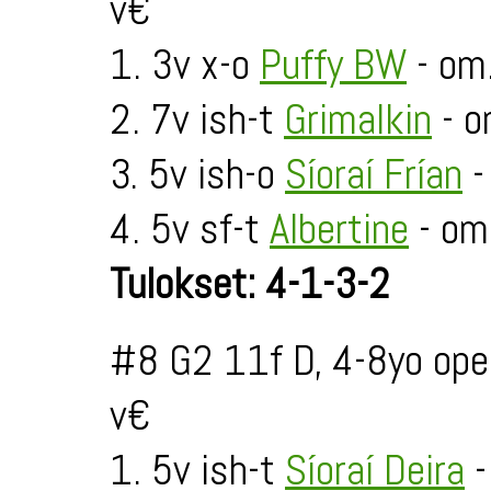
v€
1. 3v x-o
Puffy BW
- om.
2. 7v ish-t
Grimalkin
- o
3. 5v ish-o
Síoraí Frían
-
4. 5v sf-t
Albertine
- om
Tulokset: 4-1-3-2
#8 G2 11f D, 4-8yo ope
v€
1. 5v ish-t
Síoraí Deira
-