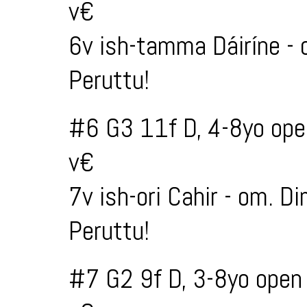
v€
6v ish-tamma Dáiríne -
Peruttu!
#6 G3 11f D, 4-8yo ope
v€
7v ish-ori Cahir - om. 
Peruttu!
#7 G2 9f D, 3-8yo open