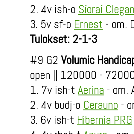
2. 4v ish-o
Síoraí Clega
3. 5v sf-o
Ernest
- om. 
Tulokset: 2-1-3
#9 G2
Volumic Handica
open || 120000 - 7200
1. 7v ish-t
Aerina
- om. 
2. 4v budj-o
Cerauno
- o
3. 6v ish-t
Hibernia PRG