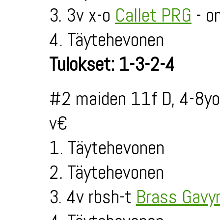
3. 3v x-o
Callet PRG
- o
4. Täytehevonen
Tulokset: 1-3-2-4
#2 maiden 11f D, 4-8yo
v€
1. Täytehevonen
2. Täytehevonen
3. 4v rbsh-t
Brass Gavy