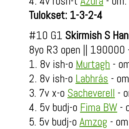
4. 4v rbsh-t
Azura
- om. 
Tulokset: 1-3-2-4
#10 G1
Skirmish S Han
8yo R3 open || 190000
1. 8v ish-o
Murtagh
- om
2. 8v ish-o
Labhrás
- om
3. 7v x-o
Sacheverell
- o
4. 5v budj-o
Fima BW
- 
5. 5v budj-o
Amzog
- om.