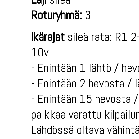
Roturyhmä:
3
Ikärajat
sileä rata: R1 2
10v
- Enintään 1 lähtö / hev
- Enintään 2 hevosta / 
- Enintään 15 hevosta / 
paikkaa varattu kilpailun
Lähdössä oltava vähintä