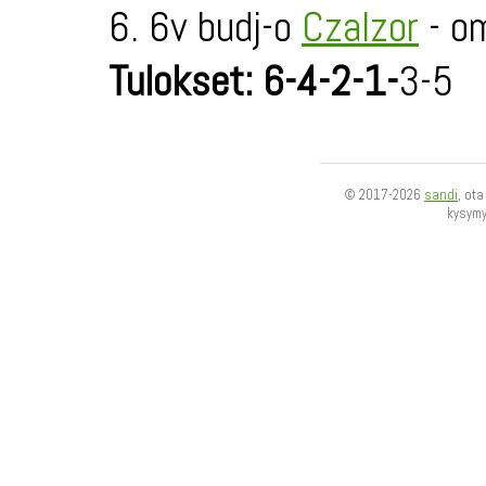
6. 6v budj-o
Czalzor
- om
Tulokset: 6-4-2-1-
3-5
© 2017-2026
sandi
, ot
kysym