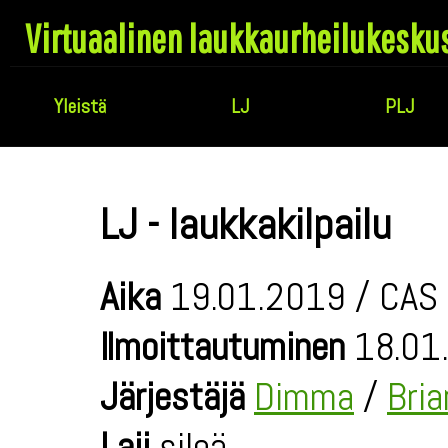
Virtuaalinen laukkaurheilukesku
Yleistä
LJ
PLJ
LJ - laukkakilpailu
Aika
19.01.2019 / CAS 
Ilmoittautuminen
18.01.
Järjestäjä
Dimma
/
Bri
Laji
sileä