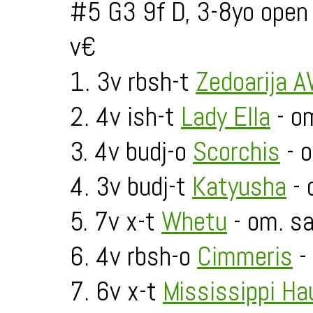
#5 G3 9f D, 3-8yo open
v€
1. 3v rbsh-t
Zedoarija 
2. 4v ish-t
Lady Ella
- o
3. 4v budj-o
Scorchis
- o
4. 3v budj-t
Katyusha
- 
5. 7v x-t
Whetu
- om. sa
6. 4v rbsh-o
Cimmeris
- 
7. 6v x-t
Mississippi Ha