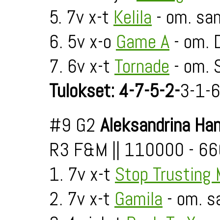
5. 7v x-t
Kelila
- om. san
6. 5v x-o
Game A
- om.
7. 6v x-t
Tornade
- om. 
Tulokset: 4-7-5-2-
3-1-
#9 G2
Aleksandrina Ha
R3 F&M || 110000 - 66
1. 7v x-t
Stop Trusting
2. 7v x-t
Gamila
- om. s