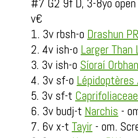
#7 G2 9f D, 3-8yo open
v€
1. 3v rbsh-o
Drashun P
2. 4v ish-o
Larger Than 
3. 3v ish-o
Síoraí Orbha
4. 3v sf-o
Lépidoptères
5. 3v sf-t
Caprifoliaceae
6. 3v budj-t
Narchis
- om
7. 6v x-t
Tayir
- om. Scr