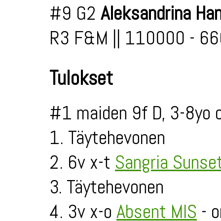
#9 G2
Aleksandrina Ha
R3 F&M || 110000 - 66
Tulokset
#1 maiden 9f D, 3-8yo 
1. Täytehevonen
2. 6v x-t
Sangria Sunse
3. Täytehevonen
4. 3v x-o
Absent MIS
- o