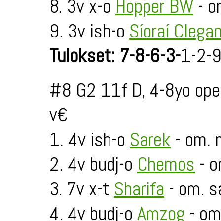
8. 3v x-o
Hopper BW
- o
9. 3v ish-o
Síoraí Clega
Tulokset: 7-8-6-3-
1-2-9
#8 G2 11f D, 4-8yo ope
v€
1. 4v ish-o
Sarek
- om. m
2. 4v budj-o
Chemos
- o
3. 7v x-t
Sharifa
- om. s
4. 4v budj-o
Amzog
- om.