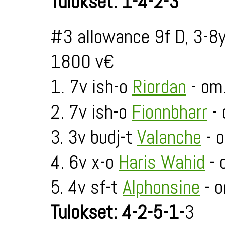
Tulokset: 1-4-2-3
#3 allowance 9f D, 3-8
1800 v€
1. 7v ish-o
Riordan
- om.
2. 7v ish-o
Fionnbharr
- 
3. 3v budj-t
Valanche
- o
4. 6v x-o
Haris Wahid
- 
5. 4v sf-t
Alphonsine
- 
Tulokset: 4-2-5-1-
3