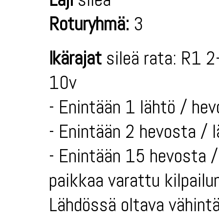
Roturyhmä:
3
Ikärajat
sileä rata: R1 2
10v
- Enintään 1 lähtö / hev
- Enintään 2 hevosta / 
- Enintään 15 hevosta / 
paikkaa varattu kilpailun
Lähdössä oltava vähintä