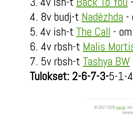
3. 4v ish-t
Back To You
-
4. 8v budj-t
Nadézhda
- 
5. 4v ish-t
The Call
- om.
6. 4v rbsh-t
Malis Morti
7. 5v rbsh-t
Tashya BW
Tulokset: 2-6-7-3-
5-1-
© 2017-2026
sandi
, ot
kysym