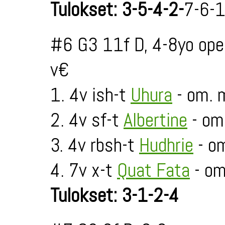
Tulokset: 3-5-4-2-
7-6-
#6 G3 11f D, 4-8yo ope
v€
1. 4v ish-t
Uhura
- om. m
2. 4v sf-t
Albertine
- om
3. 4v rbsh-t
Hudhrie
- om
4. 7v x-t
Quat Fata
- om
Tulokset: 3-1-2-4