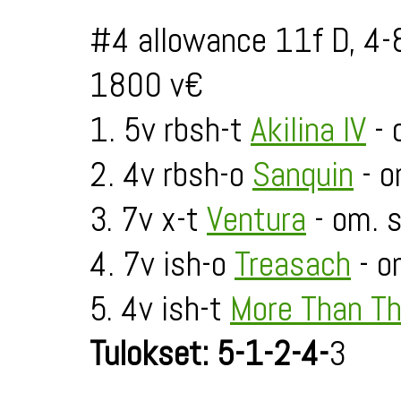
#4 allowance 11f D, 4-
1800 v€
1. 5v rbsh-t
Akilina IV
- 
2. 4v rbsh-o
Sanquin
- o
3. 7v x-t
Ventura
- om. 
4. 7v ish-o
Treasach
- o
5. 4v ish-t
More Than T
Tulokset: 5-1-2-4-
3