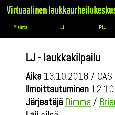
Virtuaalinen laukkaurheilukesku
Yleistä
LJ
PLJ
LJ - laukkakilpailu
Aika
13.10.2018 / CAS 
Ilmoittautuminen
12.10.
Järjestäjä
Dimma
/
Bri
Laji
sileä