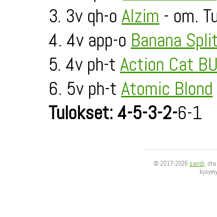
3. 3v qh-o
Alzim
- om. Tu
4. 4v app-o
Banana Spli
5. 4v ph-t
Action Cat B
6. 5v ph-t
Atomic Blond
Tulokset: 4-5-3-2-
6-1
© 2017-2026
sandi
, ot
kysym