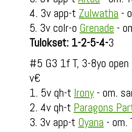
4. 3v app-t
Zulwatha
- o
5. 3v colr-o
Grenade
- o
Tulokset: 1-2-5-4-
3
#5 G3 1f T, 3-8yo open
v€
1. 5v qh-t
Irony
- om. sa
2. 4v qh-t
Paragons Par
3. 3v app-t
Oyana
- om. 