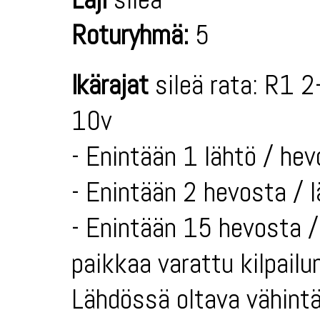
Roturyhmä:
5
Ikärajat
sileä rata: R1 2
10v
- Enintään 1 lähtö / hev
- Enintään 2 hevosta / 
- Enintään 15 hevosta / 
paikkaa varattu kilpailun
Lähdössä oltava vähintä