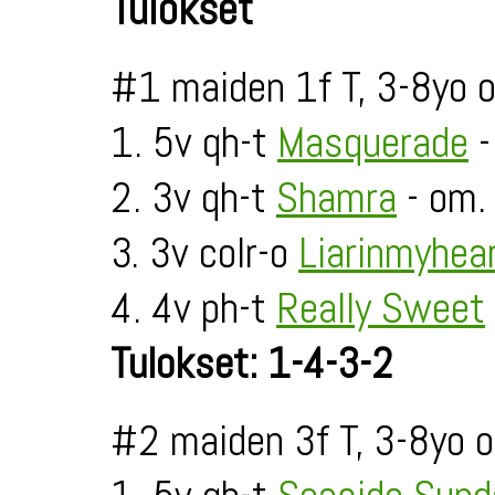
Tulokset
#1 maiden 1f T, 3-8yo 
1. 5v qh-t
Masquerade
-
2. 3v qh-t
Shamra
- om. 
3. 3v colr-o
Liarinmyhea
4. 4v ph-t
Really Sweet
Tulokset: 1-4-3-2
#2 maiden 3f T, 3-8yo 