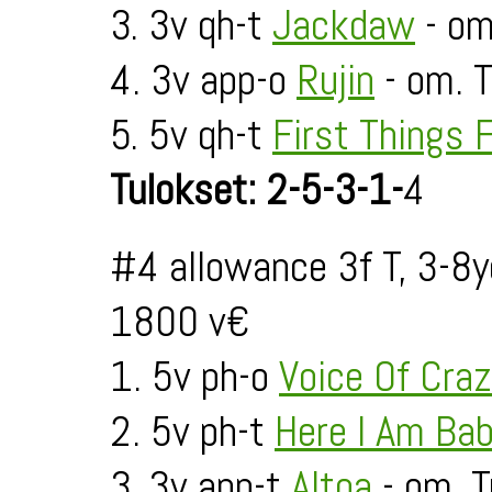
3. 3v qh-t
Jackdaw
- om
4. 3v app-o
Rujin
- om. T
5. 5v qh-t
First Things F
Tulokset: 2-5-3-1-
4
#4 allowance 3f T, 3-8
1800 v€
1. 5v ph-o
Voice Of Cra
2. 5v ph-t
Here I Am Ba
3. 3v app-t
Altoa
- om. T