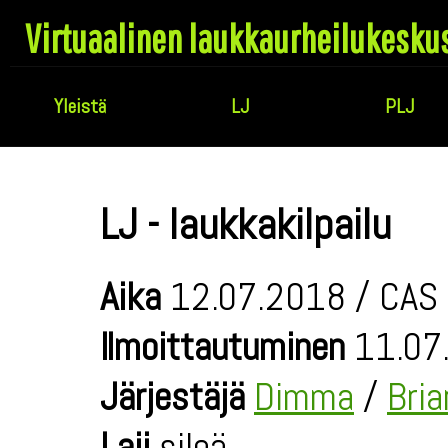
Virtuaalinen laukkaurheilukesku
Yleistä
LJ
PLJ
LJ - laukkakilpailu
Aika
12.07.2018 / CAS 
Ilmoittautuminen
11.07.
Järjestäjä
Dimma
/
Bri
Laji
sileä