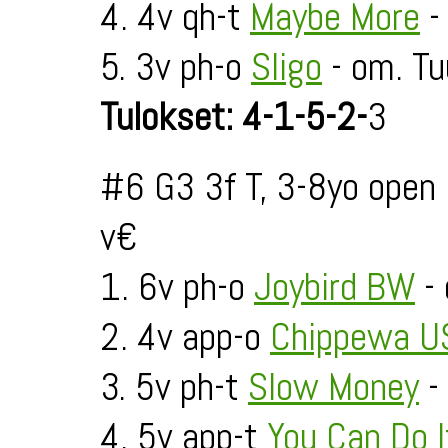
4. 4v qh-t
Maybe More
-
5. 3v ph-o
Sligo
- om. Tuu
Tulokset: 4-1-5-2-
3
#6 G3 3f T, 3-8yo open
v€
1. 6v ph-o
Joybird BW
- 
2. 4v app-o
Chippewa U
3. 5v ph-t
Slow Money
-
4. 5v app-t
You Can Do I