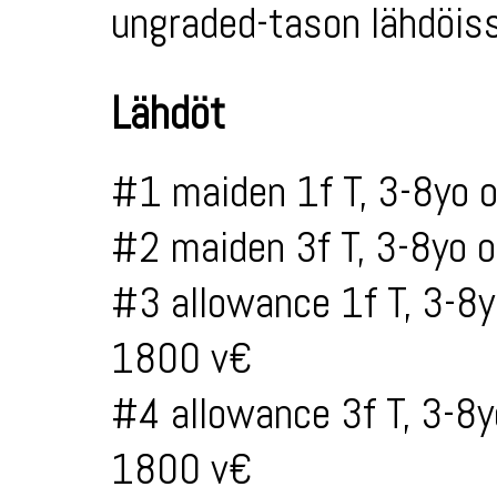
ungraded-tason lähdöiss
Lähdöt
#1 maiden 1f T, 3-8yo 
#2 maiden 3f T, 3-8yo 
#3 allowance 1f T, 3-8
1800 v€
#4 allowance 3f T, 3-8
1800 v€