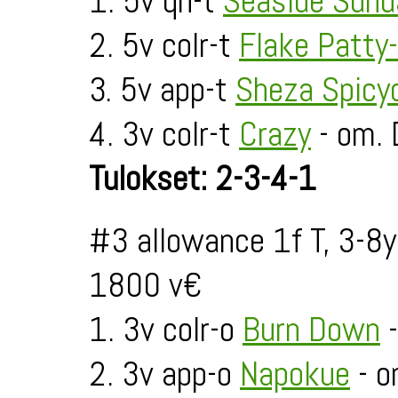
1. 5v qh-t
Seaside Sund
2. 5v colr-t
Flake Patty
3. 5v app-t
Sheza Spicy
4. 3v colr-t
Crazy
- om.
Tulokset: 2-3-4-1
#3 allowance 1f T, 3-8
1800 v€
1. 3v colr-o
Burn Down
-
2. 3v app-o
Napokue
- o