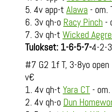
5. 4v app-t
Alawa
- om. 
6. 3v qh-o
Racy Pinch
- 
7. 3v qh-t
Wicked Aggre
Tulokset: 1-6-5-7-
4-2-
#7 G2 1f T, 3-8yo open
v€
1. 4v qh-t
Yara CT
- om.
2. 4v qh-o
Dun Homewor