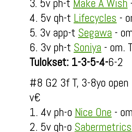
3. 5v ph-t
Make A Wish
4. 5v qh-t
Lifecycles
- o
5. 3v app-t
Segawa
- om
6. 3v ph-t
Soniya
- om. T
Tulokset: 1-3-5-4-
6-2
#8 G2 3f T, 3-8yo open
v€
1. 4v ph-o
Nice One
- o
2. 5v qh-o
Sabermetrics