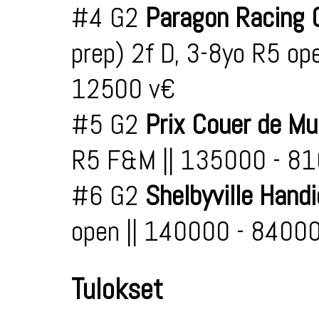
#4 G2
Paragon Racing 
prep) 2f D, 3-8yo R5 o
12500 v€
#5 G2
Prix Couer de M
R5 F&M || 135000 - 81
#6 G2
Shelbyville Hand
open || 140000 - 8400
Tulokset