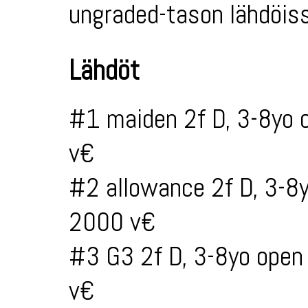
ungraded-tason lähdöiss
Lähdöt
#1 maiden 2f D, 3-8yo 
v€
#2 allowance 2f D, 3-8
2000 v€
#3 G3 2f D, 3-8yo open
v€