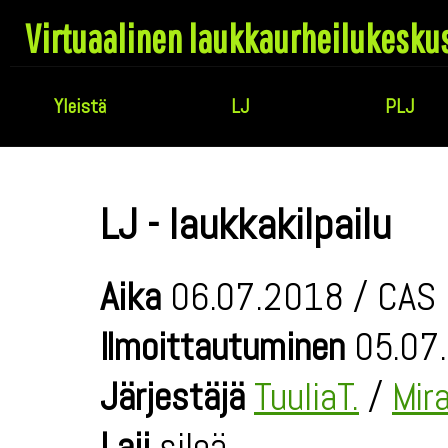
Virtuaalinen laukkaurheilukesku
Yleistä
LJ
PLJ
LJ - laukkakilpailu
Aika
06.07.2018 / CAS 
Ilmoittautuminen
05.07.
Järjestäjä
TuuliaT.
/
Mir
Laji
sileä