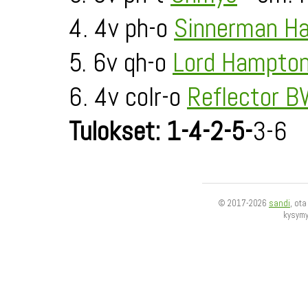
4. 4v ph-o
Sinnerman H
5. 6v qh-o
Lord Hampto
6. 4v colr-o
Reflector B
Tulokset: 1-4-2-5-
3-6
© 2017-2026
sandi
, ot
kysym