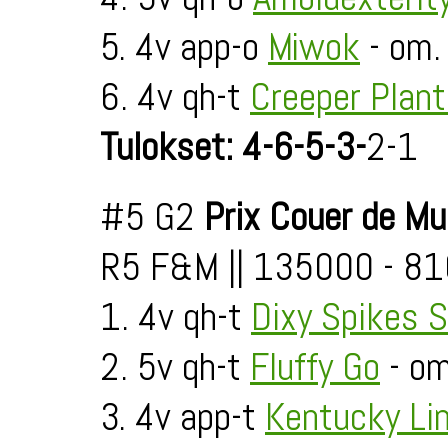
5. 4v app-o
Miwok
- om. 
6. 4v qh-t
Creeper Plan
Tulokset: 4-6-5-3-
2-1
#5 G2
Prix Couer de M
R5 F&M || 135000 - 81
1. 4v qh-t
Dixy Spikes 
2. 5v qh-t
Fluffy Go
- om
3. 4v app-t
Kentucky Li