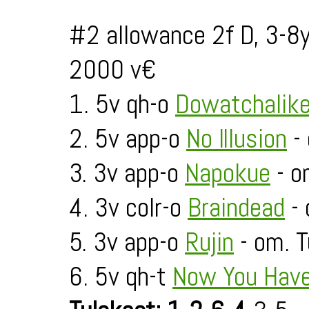
#2 allowance 2f D, 3-8
2000 v€
1. 5v qh-o
Dowatchalik
2. 5v app-o
No Illusion
- 
3. 3v app-o
Napokue
- om
4. 3v colr-o
Braindead
- 
5. 3v app-o
Rujin
- om. T
6. 5v qh-t
Now You Have