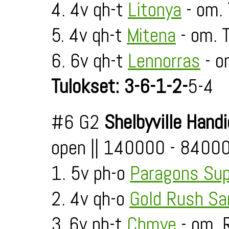
4. 4v qh-t
Litonya
- om. 
5. 4v qh-t
Mitena
- om. T
6. 6v qh-t
Lennorras
- o
Tulokset: 3-6-1-2-
5-4
#6 G2
Shelbyville Hand
open || 140000 - 8400
1. 5v ph-o
Paragons Sup
2. 4v qh-o
Gold Rush Sa
3. 6v ph-t
Chmye
- om. 