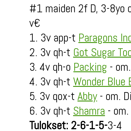
#1 maiden 2f D, 3-8yo 
v€
1. 3v app-t
Paragons Ind
2. 3v qh-t
Got Sugar To
3. 4v qh-o
Packing
- om.
4. 3v qh-t
Wonder Blue
5. 3v qox-t
Abby
- om. 
6. 3v qh-t
Shamra
- om. 
Tulokset: 2-6-1-5-
3-4