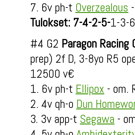
7. 6v ph-t
Overzealous
-
Tulokset: 7-4-2-5-
1-3-
#4 G2
Paragon Racing 
prep) 2f D, 3-8yo R5 o
12500 v€
1. 6v ph-t
Ellipox
- om. 
2. 4v qh-o
Dun Homewor
3. 3v app-t
Segawa
- om
4. 5v qh-o
Ambidexterit