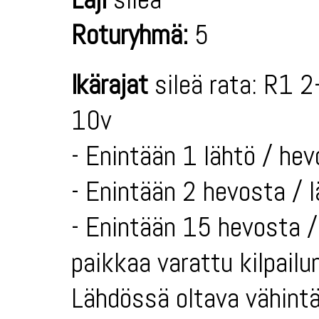
Roturyhmä:
5
Ikärajat
sileä rata: R1 2
10v
- Enintään 1 lähtö / hev
- Enintään 2 hevosta / 
- Enintään 15 hevosta / 
paikkaa varattu kilpailun
Lähdössä oltava vähintä