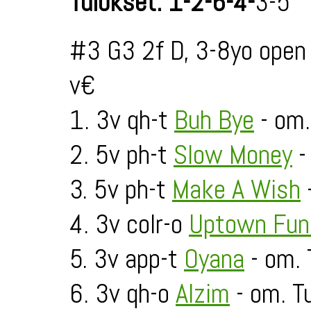
Tulokset: 1-2-6-4-
3-5
#3 G3 2f D, 3-8yo open
v€
1. 3v qh-t
Buh Bye
- om.
2. 5v ph-t
Slow Money
-
3. 5v ph-t
Make A Wish
4. 3v colr-o
Uptown Fun
5. 3v app-t
Oyana
- om. 
6. 3v qh-o
Alzim
- om. Tu