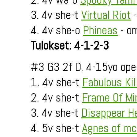
3. 4v she-t
Virtual Riot
-
4. 4v she-o
Phineas
- om
Tulokset: 4-1-2-3
#3 G3 2f D, 4-15yo ope
1. 4v she-t
Fabulous Kil
2. 4v she-t
Frame Of Mi
3. 4v she-t
Disappear H
4. 5v she-t
Agnes of m