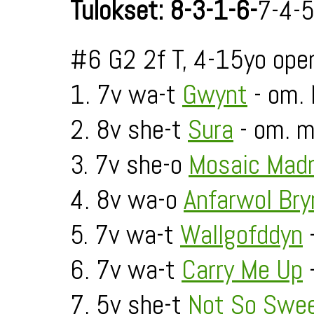
Tulokset: 8-3-1-6-
7-4-5
#6 G2 2f T, 4-15yo ope
1. 7v wa-t
Gwynt
- om. 
2. 8v she-t
Sura
- om. mi
3. 7v she-o
Mosaic Mad
4. 8v wa-o
Anfarwol Bry
5. 7v wa-t
Wallgofddyn
-
6. 7v wa-t
Carry Me Up
-
7. 5v she-t
Not So Swe