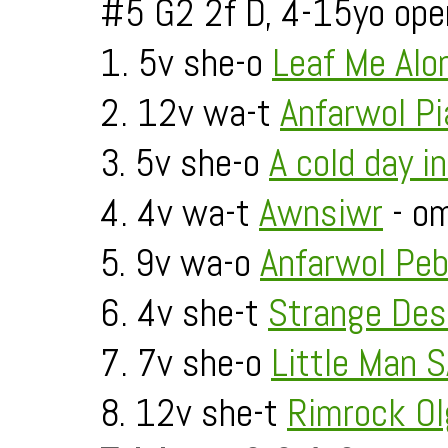
#5 G2 2f D, 4-15yo ope
1. 5v she-o
Leaf Me Alo
2. 12v wa-t
Anfarwol Pi
3. 5v she-o
A cold day in
4. 4v wa-t
Awnsiwr
- om
5. 9v wa-o
Anfarwol Peb
6. 4v she-t
Strange Des
7. 7v she-o
Little Man 
8. 12v she-t
Rimrock Ol