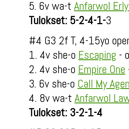
5. 6v wa-t
Anfarwol Erl
Tulokset: 5-2-4-1-
3
#4 G3 2f T, 4-15yo ope
1. 4v she-o
Escaping
- 
2. 4v she-o
Empire One
3. 6v she-o
Call My Age
4. 8v wa-t
Anfarwol La
Tulokset: 3-2-1-4