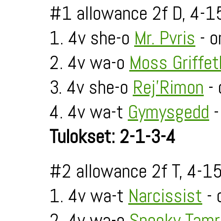
#1 allowance 2f D, 4-1
1. 4v she-o
Mr. Pvris
- o
2. 4v wa-o
Moss Griffe
3. 4v she-o
Rej'Rimon
- 
4. 4v wa-t
Gymysgedd
-
Tulokset: 2-1-3-4
#2 allowance 2f T, 4-1
1. 4v wa-t
Narcissist
- 
2. 4v wa-o
Spooky Tamr