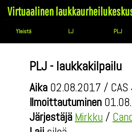
Virtuaalinen laukkaurheilukesku
Yleistä
LJ
PLJ
PLJ - laukkakilpailu
Aika
02.08.2017 / CAS 
Ilmoittautuminen
01.08.
Järjestäjä
Mirkku
/
Cand
Laji
sileä