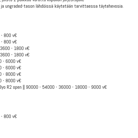
 ja ungraded-tason lähdöissä käytetään tarvittaessa täytehevosia.
 - 800 v€
 - 800 v€
- 3600 - 1800 v€
- 3600 - 1800 v€
0 - 6000 v€
0 - 6000 v€
0 - 8000 v€
0 - 8000 v€
4-8yo R2 open || 90000 - 54000 - 36000 - 18000 - 9000 v€
 - 800 v€