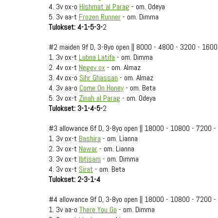
4. 3v ox-o
Hishmat al Parag
- om. Odeya
5. 3v aa-t
Frozen Runner
- om. Dimma
Tulokset: 4-1-5-3-
2
#2 maiden 9f D, 3-8yo open || 8000 - 4800 - 3200 - 1600
1. 3v ox-t
Lubna Latifa
- om. Dimma
2. 4v ox-t
Negev ox
- om. Almaz
3. 4v ox-o
Sihr Ghassan
- om. Almaz
4. 3v aa-o
Come On Honey
- om. Beta
5. 3v ox-t
Zinah al Parag
- om. Odeya
Tulokset: 3-1-4-5-
2
#3 allowance 6f D, 3-8yo open || 18000 - 10800 - 7200 
1. 3v ox-t
Bashira
- om. Lianna
2. 3v ox-t
Nawar
- om. Lianna
3. 3v ox-t
Ibtisam
- om. Dimma
4. 3v ox-t
Sirat
- om. Beta
Tulokset: 2-3-1-4
#4 allowance 9f D, 3-8yo open || 18000 - 10800 - 7200 
1. 3v aa-o
There You Go
- om. Dimma