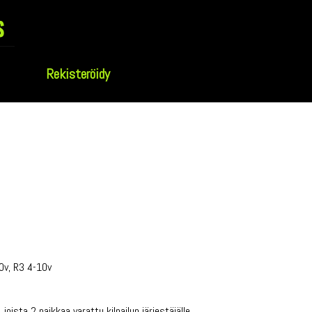
s
Rekisteröidy
10v, R3 4-10v
joista 2 paikkaa varattu kilpailun järjestäjälle