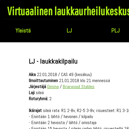
Virtuaalinen laukkaurheilukesku
Yleistä
LJ
PLJ
LJ - laukkakilpailu
Aika
22.01.2018 / CAS 49 (kesäkuu)
Ilmoittautuminen
21.01.2018 klo 21 mennessä
Järjestäjä
Dimma
/
Briarwood Stables
Laji
sileä
Roturyhmä:
2
Ikärajat
sileä rata: R1 2-8v, R2-5 3-8v, risuesteet: R1 3-
- Enintään 1 lähtö / hevonen / kilpailu
- Enintään 2 hevosta / lähtö / omistaja
- Enintään 15 hevosta / sileän radan lähtö, risuesteillä 18, 