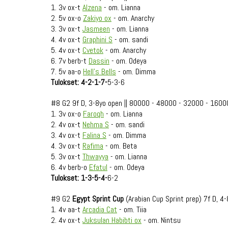
1. 3v ox-t
Alzena
- om. Lianna
2. 5v ox-o
Zakiyo ox
- om. Anarchy
3. 3v ox-t
Jasmeen
- om. Lianna
4. 4v ox-t
Graphini S
- om. sandi
5. 4v ox-t
Cvetok
- om. Anarchy
6. 7v berb-t
Dassin
- om. Odeya
7. 5v aa-o
Hell's Bells
- om. Dimma
Tulokset: 4-2-1-7-
5-3-6
#8 G2 9f D, 3-8yo open || 80000 - 48000 - 32000 - 1600
1. 3v ox-o
Faroqh
- om. Lianna
2. 4v ox-t
Nehma S
- om. sandi
3. 4v ox-t
Falina S
- om. Dimma
4. 3v ox-t
Rafima
- om. Beta
5. 3v ox-t
Thwayya
- om. Lianna
6. 4v berb-o
Efatul
- om. Odeya
Tulokset: 1-3-5-4-
6-2
#9 G2
Egypt Sprint Cup
(Arabian Cup Sprint prep) 7f D, 
1. 4v aa-t
Arcadia Cat
- om. Tiia
2. 4v ox-t
Juksulan Habibti ox
- om. Nintsu