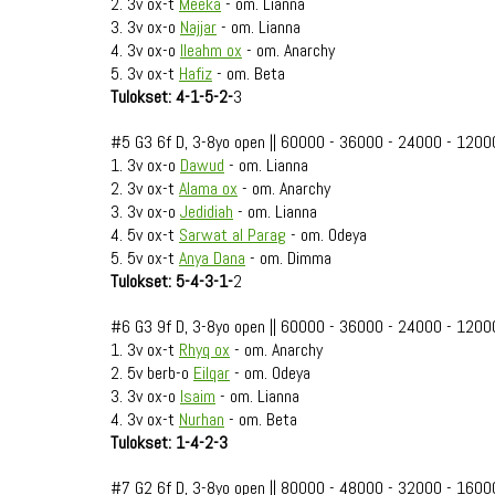
2. 3v ox-t
Meeka
- om. Lianna
3. 3v ox-o
Najjar
- om. Lianna
4. 3v ox-o
Ileahm ox
- om. Anarchy
5. 3v ox-t
Hafiz
- om. Beta
Tulokset: 4-1-5-2-
3
#5 G3 6f D, 3-8yo open || 60000 - 36000 - 24000 - 1200
1. 3v ox-o
Dawud
- om. Lianna
2. 3v ox-t
Alama ox
- om. Anarchy
3. 3v ox-o
Jedidiah
- om. Lianna
4. 5v ox-t
Sarwat al Parag
- om. Odeya
5. 5v ox-t
Anya Dana
- om. Dimma
Tulokset: 5-4-3-1-
2
#6 G3 9f D, 3-8yo open || 60000 - 36000 - 24000 - 1200
1. 3v ox-t
Rhyq ox
- om. Anarchy
2. 5v berb-o
Eilqar
- om. Odeya
3. 3v ox-o
Isaim
- om. Lianna
4. 3v ox-t
Nurhan
- om. Beta
Tulokset: 1-4-2-3
#7 G2 6f D, 3-8yo open || 80000 - 48000 - 32000 - 1600