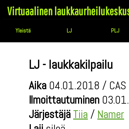
Virtuaalinen laukkaurheilukesku
Yleistä
LJ
PLJ
LJ - laukkakilpailu
Aika
04.01.2018 / CAS 
Ilmoittautuminen
03.01.
Järjestäjä
Tiia
/
Namer
Laji
sileä