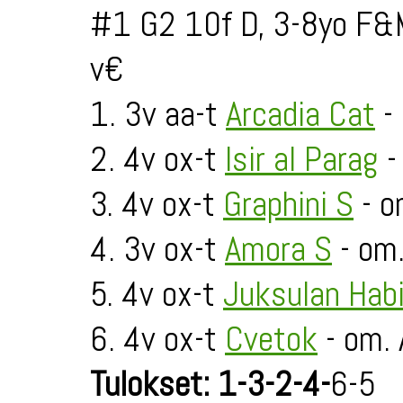
#1 G2 10f D, 3-8yo F&
v€
1. 3v aa-t
Arcadia Cat
- 
2. 4v ox-t
Isir al Parag
-
3. 4v ox-t
Graphini S
- o
4. 3v ox-t
Amora S
- om
5. 4v ox-t
Juksulan Habi
6. 4v ox-t
Cvetok
- om. 
Tulokset: 1-3-2-4-
6-5