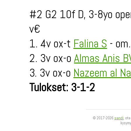
#2 G2 10f D, 3-8yo ope
v€
1. 4v ox-t
Falina S
- om
2. 3v ox-o
Almas Anis 
3. 3v ox-o
Nazeem al Na
Tulokset: 3-1-2
© 2017-2026
sandi
, ot
kysym