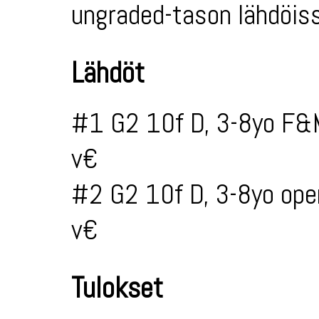
ungraded-tason lähdöiss
Lähdöt
#1 G2 10f D, 3-8yo F&
v€
#2 G2 10f D, 3-8yo ope
v€
Tulokset