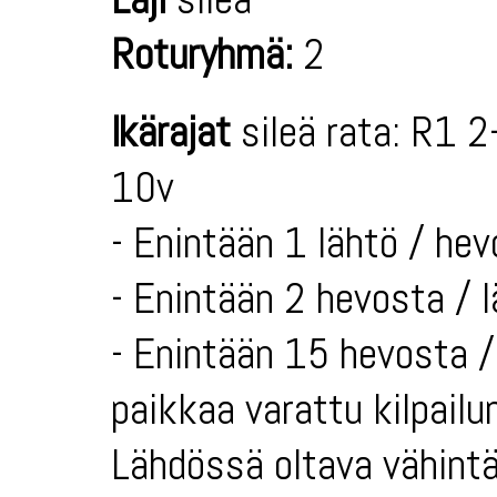
Roturyhmä:
2
Ikärajat
sileä rata: R1 2
10v
- Enintään 1 lähtö / hev
- Enintään 2 hevosta / 
- Enintään 15 hevosta / 
paikkaa varattu kilpailun
Lähdössä oltava vähintä