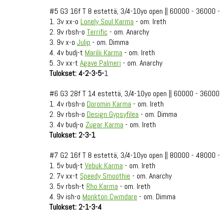
#5 G3 16f T 8 estettä, 3/4-10yo open || 60000 - 36000 
1. 3v xx-o
Lonely Soul Karma
- om. Ireth
2. 9v rbsh-o
Terrific
- om. Anarchy
3. 9v x-o
Julip
- om. Dimma
4. 4v budj-t
Marilii Karma
- om. Ireth
5. 3v xx-t
Agave Palmeri
- om. Anarchy
Tulokset: 4-2-3-5-
1
#6 G3 28f T 14 estettä, 3/4-10yo open || 60000 - 36000
1. 4v rbsh-o
Doromin Karma
- om. Ireth
2. 9v rbsh-o
Design Gypsyfilea
- om. Dimma
3. 4v budj-o
Zugar Karma
- om. Ireth
Tulokset: 2-3-1
#7 G2 16f T 8 estettä, 3/4-10yo open || 80000 - 48000 
1. 5v budj-t
Vebuk Karma
- om. Ireth
2. 7v xx-t
Speedy Smoothie
- om. Anarchy
3. 5v rbsh-t
Rho Karma
- om. Ireth
4. 9v ish-o
Monkton Cwmdare
- om. Dimma
Tulokset: 2-1-3-4