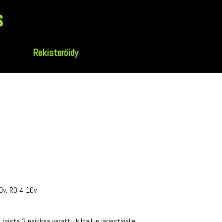
s
Rekisteröidy
10v, R3 4-10v
joista 2 paikkaa varattu kilpailun järjestäjälle