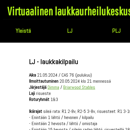
Virtuaalinen laukkaurheilukesku
Yleistä
LJ
PLJ
LJ - laukkakilpailu
Aika
21.05.2024 / CAS 76 (joulukuu)
Ilmoittautuminen
20.05.2024 klo 21 mennessä
Järjestäjä
Dimma
/
Briarwood Stables
Laji
risueste
Roturyhmät
1&3
Ikärajat
sileä rata: R1 2-8v, R2-5 3-8v, risuesteet: R1 3-
- Enintään 1 lähtö / hevonen / kilpailu
- Enintään 2 hevosta / lähtö / omistaja
- Enintään 15 hevosta / sileän radan lähtö, risuesteillä 18, 