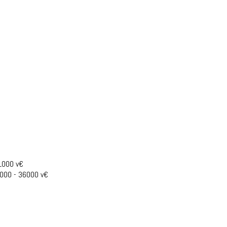
21000 v€
2000 - 36000 v€