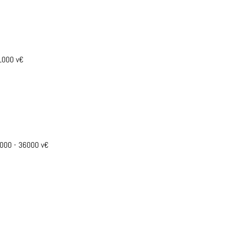
21000 v€
2000 - 36000 v€