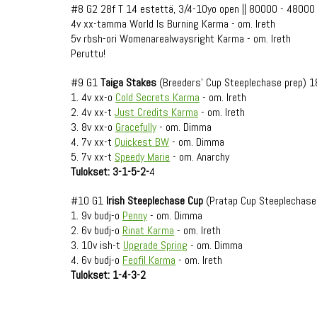
#8 G2 28f T 14 estettä, 3/4-10yo open || 80000 - 48000
4v xx-tamma World Is Burning Karma - om. Ireth
5v rbsh-ori Womenarealwaysright Karma - om. Ireth
Peruttu!
#9 G1
Taiga Stakes
(Breeders' Cup Steeplechase prep) 1
1. 4v xx-o
Cold Secrets Karma
- om. Ireth
2. 4v xx-t
Just Credits Karma
- om. Ireth
3. 8v xx-o
Gracefully
- om. Dimma
4. 7v xx-t
Quickest BW
- om. Dimma
5. 7v xx-t
Speedy Marie
- om. Anarchy
Tulokset: 3-1-5-2-
4
#10 G1
Irish Steeplechase Cup
(Pratap Cup Steeplechase
1. 9v budj-o
Penny
- om. Dimma
2. 6v budj-o
Rinat Karma
- om. Ireth
3. 10v ish-t
Upgrade Spring
- om. Dimma
4. 6v budj-o
Feofil Karma
- om. Ireth
Tulokset: 1-4-3-2