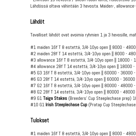
Lähdössä oltava vähintään 3 hevosta. Maiden-, allowance-
Lähdöt
Tavalliset lähdöt ovat avoimia ryhmien 1 ja 3 hevosille, ma
#1 maiden 16f T 8 estettä, 3/4-10yo open || 8000 - 4800
#2 maiden 28f T 14 estettä, 3/4-10yo open || 8000 - 48
#3 allowance 16f T 8 estettä, 3/4-10yo open || 18000 -
#4 allowance 28f T 14 estettä, 3/4-10yo open || 18000 
#5 G3 16f T 8 estettä, 3/4-10yo open || 60000 - 36000 
#6 G3 28f T 14 estettä, 3/4-10yo open || 60000 - 36000
#7 G2 16f T 8 estettä, 3/4-10yo open || 80000 - 48000 
#8 G2 28f T 14 estettä, 3/4-10yo open || 80000 - 48000
#9 G1
Taiga Stakes
(Breeders' Cup Steeplechase prep) 1
#10 G1
Irish Steeplechase Cup
(Pratap Cup Steeplechase
Tulokset
#1 maiden 16f T 8 estettä, 3/4-10yo open || 8000 - 4800