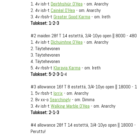
1. 4v ish-t
Deirbhshiúr O'Hea
- om. Anarchy
2. 4v ish-t
Cainéal O'Hea
- om. Anarchy
3. 4v rbsh-t
Greater Good Karma
- om. Ireth
Tulokset: 1-2-3
#2 maiden 28f T 14 estettä, 3/4-10yo open || 8000 - 48
1. 4v ish-t
Díchuimhne O'Hea
- om. Anarchy
2. Täytehevonen
3. Täytehevonen
4. Täytehevonen
5. 4v rbsh-t
Klaravia Karma
- om. Ireth
Tulokset: 5-2-3-1-
4
#3 allowance 16f T 8 estettä, 3/4-10yo open || 18000 -
1. 5v rbsh-t
Iorrix
- om. Anarchy
2. 8v xx-o
Searchingly
- om. Dimma
3. 4v ish-t
Walking Marble O'Hea
- om. Anarchy
Tulokset: 2-1-3
#4 allowance 28f T 14 estettä, 3/4-10yo open || 18000 
Peruttu!