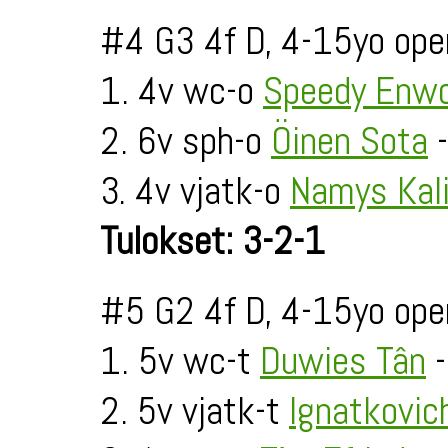
#4 G3 4f D, 4-15yo ope
1. 4v wc-o
Speedy Enw
2. 6v sph-o
Öinen Sota
-
3. 4v vjatk-o
Namys Kal
Tulokset: 3-2-1
#5 G2 4f D, 4-15yo ope
1. 5v wc-t
Duwies Tân
-
2. 5v vjatk-t
Ignatkovic