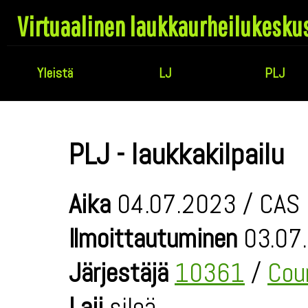
Virtuaalinen laukkaurheilukesku
Yleistä
LJ
PLJ
PLJ - laukkakilpailu
Aika
04.07.2023 / CAS 
Ilmoittautuminen
03.07.
Järjestäjä
10361
/
Cou
Laji
sileä