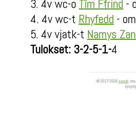
3. 4v wc-o
Tîm Ffrind
- 
4. 4v wc-t
Rhyfedd
- om
5. 4v vjatk-t
Namys Zan
Tulokset: 3-2-5-1-
4
© 2017-2026
sandi
, ot
kysym