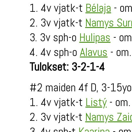
1. 4v vjatk-t
Bélaja
- om
2. 3v vjatk-t
Namys Sur
3. 3v sph-o
Hulipas
- om
4. 4v sph-o
Alavus
- om
Tulokset: 3-2-1-4
#2 maiden 4f D, 3-15yo
1. 4v vjatk-t
Listý
- om. 
2. 3v vjatk-t
Namys Zai
3. 4v sph-t
Kaarina
- om