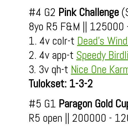
#4 G2
Pink Challenge
(S
8yo R5 F&M || 125000 
1. 4v colr-t
Dead's Win
2. 4v app-t
Speedy Birdl
3. 3v qh-t
Nice One Kar
Tulokset: 1-3-2
#5 G1
Paragon Gold Cu
R5 open || 200000 - 1