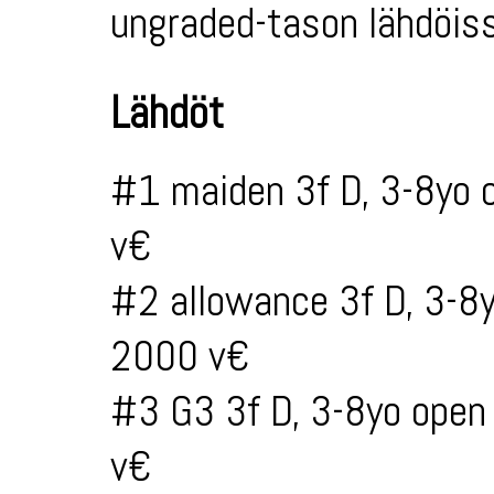
ungraded-tason lähdöiss
Lähdöt
#1 maiden 3f D, 3-8yo 
v€
#2 allowance 3f D, 3-8
2000 v€
#3 G3 3f D, 3-8yo open
v€