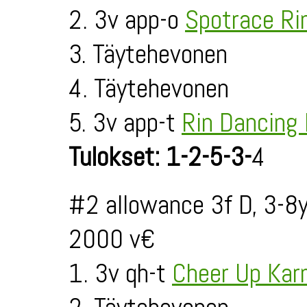
2. 3v app-o
Spotrace Ri
3. Täytehevonen
4. Täytehevonen
5. 3v app-t
Rin Dancing 
Tulokset: 1-2-5-3-
4
#2 allowance 3f D, 3-8
2000 v€
1. 3v qh-t
Cheer Up Ka