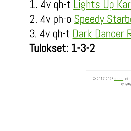
1. 4v qh-t
Lights Up Ka
2. 4v ph-o
Speedy Starb
3. 4v qh-t
Dark Dancer 
Tulokset: 1-3-2
© 2017-2026
sandi
, ot
kysym