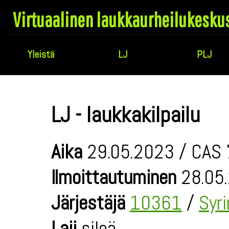
Virtuaalinen laukkaurheilukesku
Yleistä
LJ
PLJ
LJ - laukkakilpailu
Aika
29.05.2023 / CAS 
Ilmoittautuminen
28.05.
Järjestäjä
10361
/
Syr
Laji
sileä