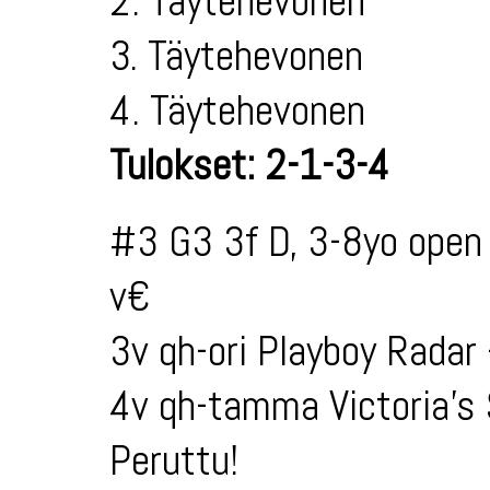
2. Täytehevonen
3. Täytehevonen
4. Täytehevonen
Tulokset: 2-1-3-4
#3 G3 3f D, 3-8yo open
v€
3v qh-ori Playboy Radar
4v qh-tamma Victoria's
Peruttu!