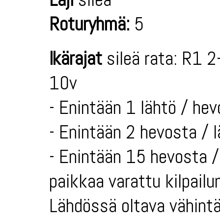
Roturyhmä:
5
Ikärajat
sileä rata: R1 2
10v
- Enintään 1 lähtö / hev
- Enintään 2 hevosta / 
- Enintään 15 hevosta / 
paikkaa varattu kilpailun
Lähdössä oltava vähintä