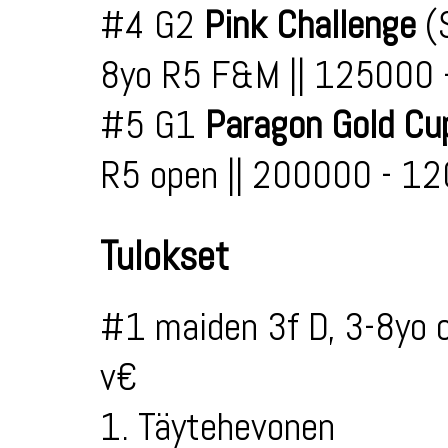
#4 G2
Pink Challenge
(S
8yo R5 F&M || 125000 
#5 G1
Paragon Gold Cu
R5 open || 200000 - 1
Tulokset
#1 maiden 3f D, 3-8yo 
v€
1. Täytehevonen