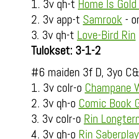
1. 3v qh-t
Home Is Gold
2. 3v app-t
Samrook
- o
3. 3v qh-t
Love-Bird Rin
Tulokset: 3-1-2
#6 maiden 3f D, 3yo C&
1. 3v colr-o
Champane 
2. 3v qh-o
Comic Book 
3. 3v colr-o
Rin Longter
4. 3v qh-o
Rin Saberplay