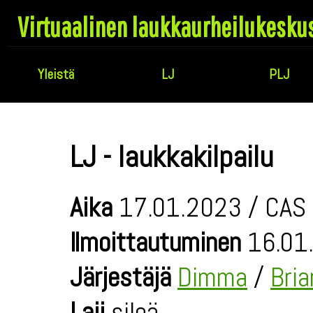
Virtuaalinen laukkaurheilukesku
Yleistä
LJ
PLJ
LJ - laukkakilpailu
Aika
17.01.2023 / CAS 
Ilmoittautuminen
16.01.
Järjestäjä
Dimma
/
Bri
Laji
sileä