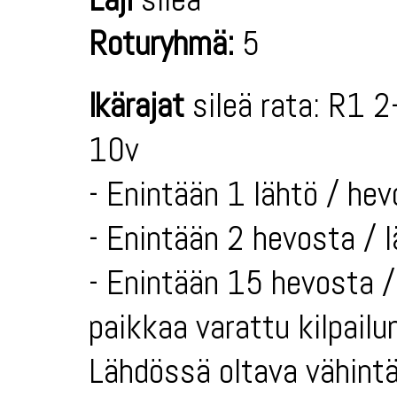
Roturyhmä:
5
Ikärajat
sileä rata: R1 2
10v
- Enintään 1 lähtö / hev
- Enintään 2 hevosta / 
- Enintään 15 hevosta / 
paikkaa varattu kilpailun
Lähdössä oltava vähintä