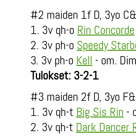
#2 maiden 1f D, 3yo C&
1. 3v qh-o
Rin Concorde
2. 3v ph-o
Speedy Starb
3. 3v ph-o
Kell
- om. Di
Tulokset: 3-2-1
#3 maiden 2f D, 3yo F&
1. 3v qh-t
Big Sis Rin
- 
2. 3v qh-t
Dark Dancer 