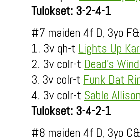
Tulokset: 3-2-4-1
#7 maiden 4f D, 3yo F&
1. 3v qh-t
Lights Up Ka
2. 3v colr-t
Dead's Win
3. 3v colr-t
Funk Dat Ri
4. 3v colr-t
Sable Alliso
Tulokset: 3-4-2-1
#8 maiden 4f D, 3yo C&