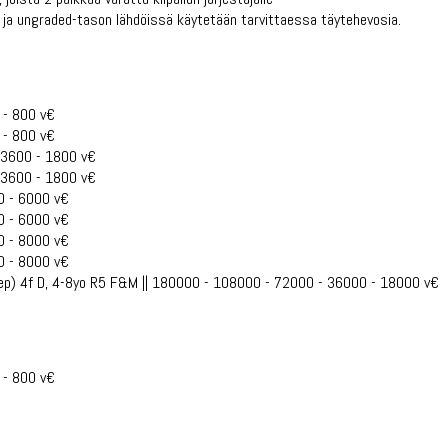
 ja ungraded-tason lähdöissä käytetään tarvittaessa täytehevosia.
 - 800 v€
 - 800 v€
- 3600 - 1800 v€
- 3600 - 1800 v€
0 - 6000 v€
0 - 6000 v€
0 - 8000 v€
0 - 8000 v€
ep) 4f D, 4-8yo R5 F&M || 180000 - 108000 - 72000 - 36000 - 18000 v€
 - 800 v€