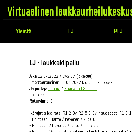
Virtuaalinen laukkaurheilukesku
Yleistä
LJ
PLJ
LJ - laukkakilpailu
Aika
12.04.2022 / CAS 67 (lokakuu)
Ilmoittautuminen
11.04.2022 klo 21 mennessä
Järjestäjä
Dimma
/
Briarwood Stables
Laji
sileä
Roturyhmä:
5
Ikärajat
sileä rata: R1 2-8v, R2-5 3-8v, risuesteet: R1 3-
- Enintään 1 lähtö / hevonen / kilpailu
- Enintään 2 hevosta / lähtö / omistaja
- Enintään 15 hevosta / sileän radan lähtö, risuesteillä 18, 