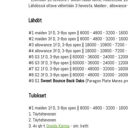
Lähdössä oltava vähintään 3 hevosta. Maiden-, allowance-
Lähdöt
#1 maiden 1f D, 3-8yo open || 8000 - 4800 - 3200 - 1600
#2 maiden 3f D, 3-8yo open || 8000 - 4800 - 3200 - 1600
#3 allowance 1f D, 3-8yo open || 18000 - 10800 - 7200 
#4 allowance 3f D, 3-8yo open || 18000 - 10800 - 7200 
#5 G3 1f D, 3-8yo open || 60000 - 36000 - 24000 - 1200
#6 G3 3f D, 3-8yo open || 60000 - 36000 - 24000 - 1200
#7 G2 1f D, 3-8yo open || 80000 - 48000 - 32000 - 1600
#8 G2 3f D, 3-8yo open || 80000 - 48000 - 32000 - 1600
#9 G1
Sweet Bounce Back Oaks
(Paragon Plate Mares pr
Tulokset
#1 maiden 1f D, 3-8yo open || 8000 - 4800 - 3200 - 1600
1. Täytehevonen
2. Täytehevonen
3. 4v qh-t
Oneida Karma
- om. Ireth