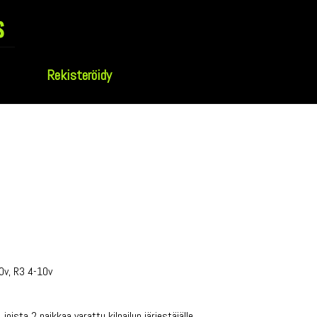
s
Rekisteröidy
10v, R3 4-10v
joista 2 paikkaa varattu kilpailun järjestäjälle