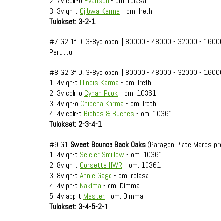
2. 7v colr-o
Evanson
- om. relasa
3. 3v qh-t
Ojibwa Karma
- om. Ireth
Tulokset: 3-2-1
#7 G2 1f D, 3-8yo open || 80000 - 48000 - 32000 - 1600
Peruttu!
#8 G2 3f D, 3-8yo open || 80000 - 48000 - 32000 - 1600
1. 4v qh-t
Illinois Karma
- om. Ireth
2. 3v colr-o
Cynan Pook
- om. 10361
3. 4v qh-o
Chibcha Karma
- om. Ireth
4. 4v colr-t
Biches & Buches
- om. 10361
Tulokset: 2-3-4-1
#9 G1
Sweet Bounce Back Oaks
(Paragon Plate Mares pr
1. 4v qh-t
Selcier Smillow
- om. 10361
2. 8v qh-t
Corsette HWR
- om. 10361
3. 8v qh-t
Annie Gage
- om. relasa
4. 4v ph-t
Nakima
- om. Dimma
5. 4v app-t
Master
- om. Dimma
Tulokset: 3-4-5-2-
1