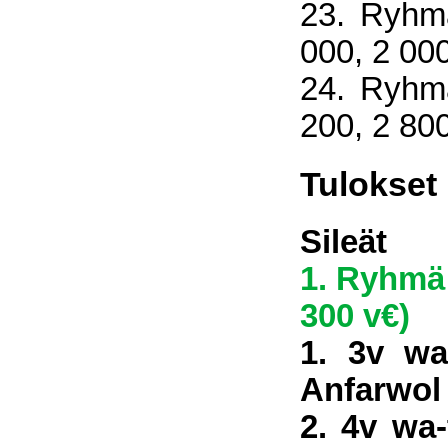
23. Ryhmä
000, 2 000
24. Ryhmä
200, 2 800
Tulokset
Sileät
1. Ryhmä 
300 v€)
1. 3v wa
Anfarwol
2. 4v wa