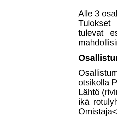
Alle 3 osal
Tulokset
tulevat es
mahdollis
Osallist
Osallistu
otsikolla
Lähtö (riv
ikä rotul
Omistaja<