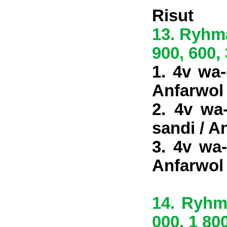
Risut
13. Ryhmä
900, 600,
1. 4v wa
Anfarwol
2. 4v wa
sandi / A
3. 4v wa-
Anfarwol
14. Ryhmä
000, 1 800