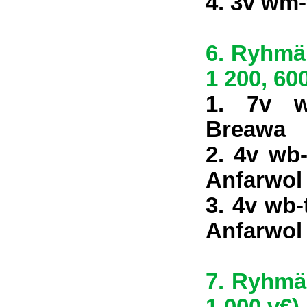
4. 3v wm-
6. Ryhmä 
1 200, 60
1. 7v w
Breawa
2. 4v wb-
Anfarwol
3. 4v wb-
Anfarwol
7. Ryhmä 