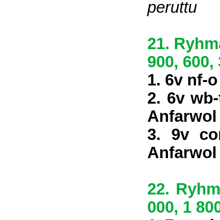
peruttu
21. Ryhmä
900, 600,
1. 6v nf-
2. 6v wb-
Anfarwol
3. 9v co
Anfarwol
22. Ryhmä
000, 1 800