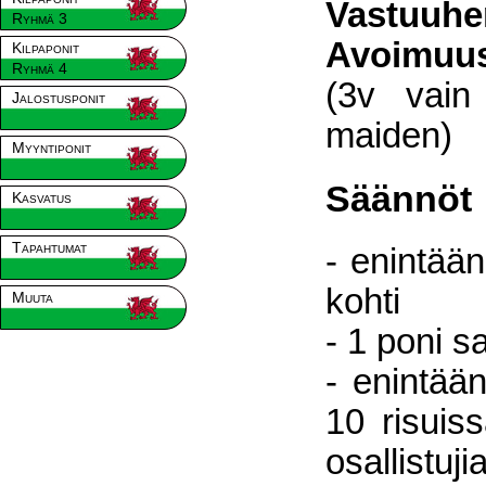
Vastuuhe
Ryhmä 3
Avoimuu
Kilpaponit
Ryhmä 4
(3v vain
Jalostusponit
maiden)
Myyntiponit
Säännöt
Kasvatus
Tapahtumat
- enintään
kohti
Muuta
- 1 poni s
- enintään
10 risuiss
osallistuj