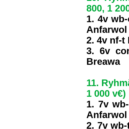
800, 1 200
1. 4v wb-
Anfarwol
2. 4v nf-
3. 6v co
Breawa
11. Ryhmä
1 000 v€)
1. 7v wb-
Anfarwol
2. 7v wb-