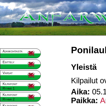
Ponilau
Ajankohtaista
Esittely
Yleistä
Varsat
Kilpailut 
Kilpaponit
Ryhmä 1
Aika:
05.
Kilpaponit
Paikka:
A
Ryhmä 2
Kilpaponit