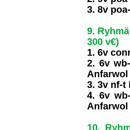
3. 8v poa
9. Ryhmä 
300 v€)
1. 6v co
2. 6v wb
Anfarwol
3. 3v nf-
4. 6v wb
Anfarwol
10. Ryhm