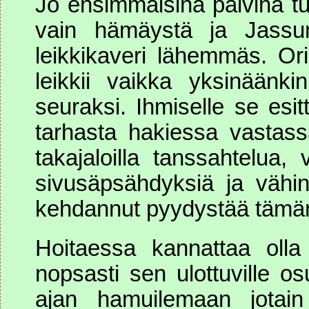
Jo ensimmäisinä päivinä tul
vain hämäystä ja Jassu
leikkikaveri lähemmäs. Or
leikkii vaikka yksinäänki
seuraksi. Ihmiselle se esi
tarhasta hakiessa vastass
takajaloilla tanssahtelua, 
sivusäpsähdyksiä ja vähin
kehdannut pyydystää tämän
Hoitaessa kannattaa olla 
nopsasti sen ulottuville os
ajan hamuilemaan jotain