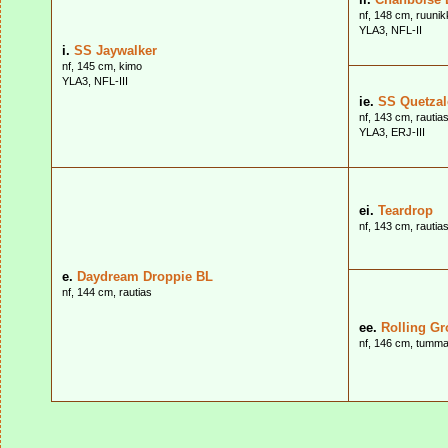
nf, 148 cm, ruuni
YLA3, NFL-II
i.
SS Jaywalker
nf, 145 cm, kimo
YLA3, NFL-III
ie.
SS Quetzal
nf, 143 cm, rautia
YLA3, ERJ-III
ei.
Teardrop
nf, 143 cm, rautia
e.
Daydream Droppie BL
nf, 144 cm, rautias
ee.
Rolling G
nf, 146 cm, tumm