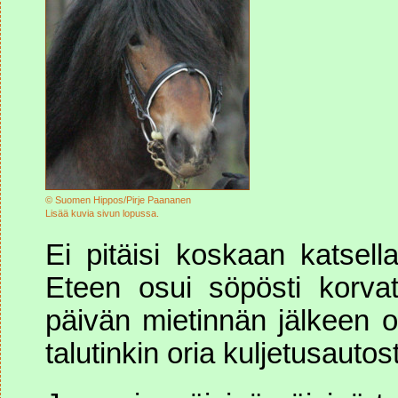
© Suomen Hippos/Pirje Paananen
Lisää kuvia sivun lopussa.
Ei pitäisi koskaan katsell
Eteen osui söpösti korva
päivän mietinnän jälkeen ol
talutinkin oria kuljetusautost