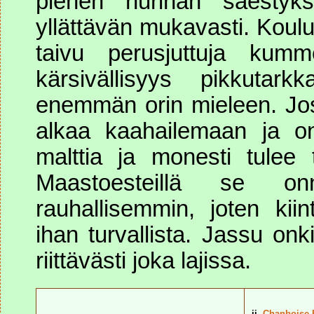
pienen nurinan säestyks
yllättävän mukavasti. Koulu
taivu perusjuttuja kumm
kärsivällisyys pikkutar
enemmän orin mieleen. Jo
alkaa kaahailemaan ja on 
malttia ja monesti tulee t
Maastoesteillä se o
rauhallisemmin, joten ki
ihan turvallista. Jassu onk
riittävästi joka lajissa.
ii.
Chanboise