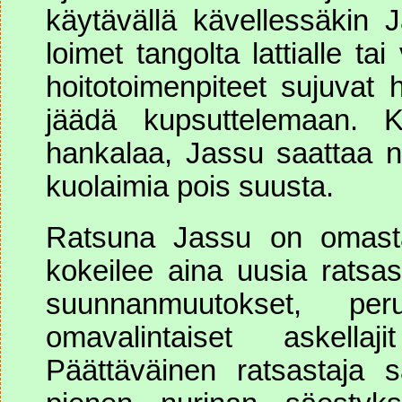
käytävällä kävellessäkin 
loimet tangolta lattialle tai
hoitotoimenpiteet sujuvat h
jäädä kupsuttelemaan. K
hankalaa, Jassu saattaa no
kuolaimia pois suusta.
Ratsuna Jassu on omasta 
kokeilee aina uusia ratsast
suunnanmuutokset, per
omavalintaiset askella
Päättäväinen ratsastaja 