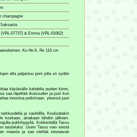
cm
r champagne
 Saksasta
i (VRL-07737) & Emma (VRL-01062)
painotteinen, Ko He A, Re 110 cm
ujen alta paljastuu poni jolla on sydän
ttaa käytävälle kahdelta puolen kiinni,
sa saa räpeltää ikuisuuden ja juuri kun
attaa innostua potkimaan, yleensä juuri
tarkkuudella ja vauhdilla. Kouluratakin
ile koskaan, ainakaan lähdön jälkeen.
julla pukkihypyllä. Kotikentällä Tassu
n taisteluksi. Usein Tassu vain seistä
pian maasta ja saa viettää seuraavan