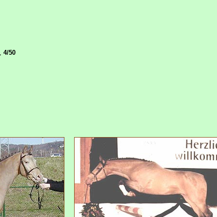
m,
4/50