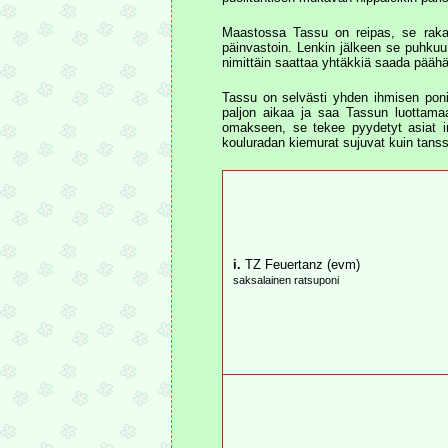
Maastossa Tassu on reipas, se rakast
päinvastoin. Lenkin jälkeen se puhkuu
nimittäin saattaa yhtäkkiä saada päähä
Tassu on selvästi yhden ihmisen poni
paljon aikaa ja saa Tassun luottama
omakseen, se tekee pyydetyt asiat in
kouluradan kiemurat sujuvat kuin tanss
i.
TZ Feuertanz (evm)
saksalainen ratsuponi