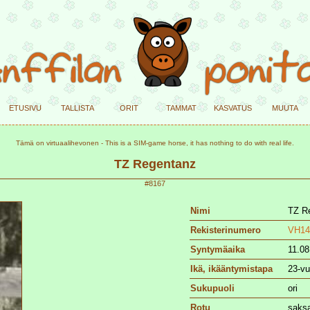
etusivu
tallista
orit
tammat
kasvatus
muuta
Tämä on virtuaalihevonen - This is a SIM-game horse, it has nothing to do with real life.
TZ Regentanz
#8167
Nimi
TZ R
Rekisterinumero
VH14
Syntymäaika
11.08
Ikä, ikääntymistapa
23-vu
Sukupuoli
ori
Rotu
saksa