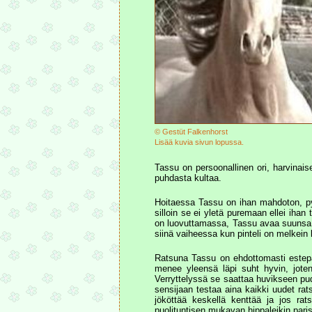
© Gestüt Falkenhorst
Lisää kuvia sivun lopussa.
Tassu on persoonallinen ori, harvinais
puhdasta kultaa.
Hoitaessa Tassu on ihan mahdoton, pyör
silloin se ei yletä puremaan ellei iha
on luovuttamassa, Tassu avaa suunsa ki
siinä vaiheessa kun pinteli on melkein 
Ratsuna Tassu on ehdottomasti estepain
menee yleensä läpi suht hyvin, joten
Verryttelyssä se saattaa huvikseen pu
sensijaan testaa aina kaikki uudet ra
jököttää keskellä kenttää ja jos ra
puolituntisen mukavan hippaleikin pari