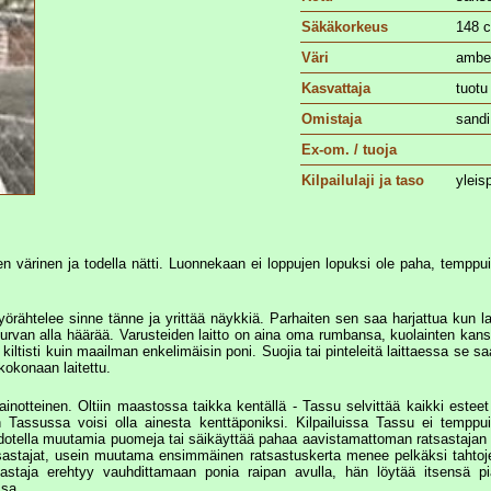
Säkäkorkeus
148 
Väri
ambe
Kasvattaja
tuotu
Omistaja
sand
Ex-om. / tuoja
Kilpailulaji ja taso
yleis
en värinen ja todella nätti. Luonnekaan ei loppujen lopuksi ole paha, temppuil
ähtelee sinne tänne ja yrittää näykkiä. Parhaiten sen saa harjattua kun lai
n turvan alla häärää. Varusteiden laitto on aina oma rumbansa, kuolainten kans
ltisti kuin maailman enkelimäisin poni. Suojia tai pinteleitä laittaessa se sa
kokonaan laitettu.
otteinen. Oltiin maastossa taikka kentällä - Tassu selvittää kaikki esteet 
 Tassussa voisi olla ainesta kenttäponiksi. Kilpailuissa Tassu ei temppu
dotella muutamia puomeja tai säikäyttää pahaa aavistamattoman ratsastajan ra
tsastajat, usein muutama ensimmäinen ratsastuskerta menee pelkäksi tahtoje
tsastaja erehtyy vauhdittamaan ponia raipan avulla, hän löytää itsensä 
ssa.