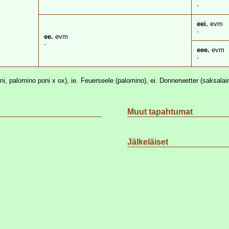
-
eei.
evm
-
ee.
evm
-
eee.
evm
-
ni, palomino poni x ox), ie. Feuerseele (palomino), ei. Donnerwetter (saksalai
Muut tapahtumat
Jälkeläiset