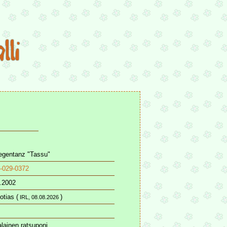
egentanz "Tassu"
-029-0372
.2002
otias (
)
IRL, 08.08.2026
lainen ratsuponi