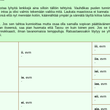
aa lyhyitä lenkkejä aina silloin tällöin tehtyinä. Vauhdikas puolen tunnin
 intoa ja olisi valmis tekemään vaikka mitä. Laukata maastossa ei kannata 
nsä että nyt mennään kotiin, käännähtää ympäri ja sännätä täyttä kiitoa tulo
. Jos sen tahtoa kunnioittaa mutta osaa olla samalla sopivan päättäväinen
an itseensä, saa pian huomata että Tassu on kuin toinen poni. Jos se 
nokkaasti, ilman tavanomaisia temppuiluja. Ratsastaessakin löytyy se yh
i.
iii.
evm
-
ii.
evm
-
iie.
evm
-
iei.
evm
-
ie.
evm
-
iee.
evm
-
eii.
evm
-
ei.
evm
-
eie.
evm