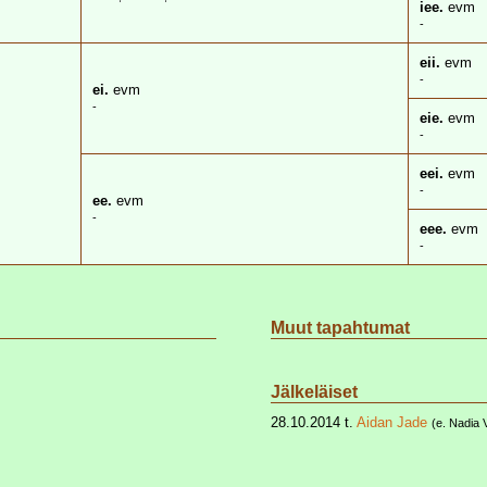
iee.
evm
-
eii.
evm
-
ei.
evm
-
eie.
evm
-
eei.
evm
-
ee.
evm
-
eee.
evm
-
Muut tapahtumat
Jälkeläiset
28.10.2014 t.
Aidan Jade
(e. Nadia 