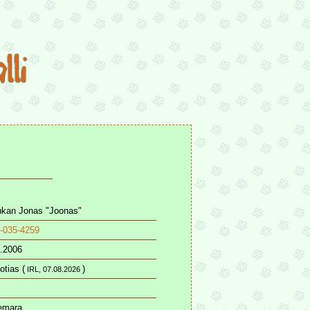
ukan Jonas "Joonas"
-035-4259
.2006
otias (
)
IRL, 07.08.2026
emara