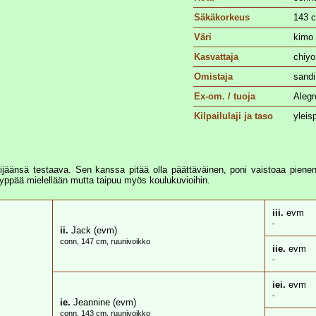
Säkäkorkeus
143 
Väri
kimo
Kasvattaja
chiyo
Omistaja
sand
Ex-om. / tuoja
Alegr
Kilpailulaji ja taso
yleis
lijäänsä testaava. Sen kanssa pitää olla päättäväinen, poni vaistoaa pienen
hyppää mielellään mutta taipuu myös koulukuvioihin.
iii.
evm
-
ii.
Jack (evm)
conn, 147 cm, ruunivoikko
iie.
evm
-
iei.
evm
-
ie.
Jeannine (evm)
conn, 143 cm, ruunivoikko