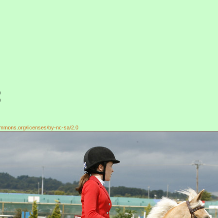
0
0
ecommons.org/licenses/by-nc-sa/2.0