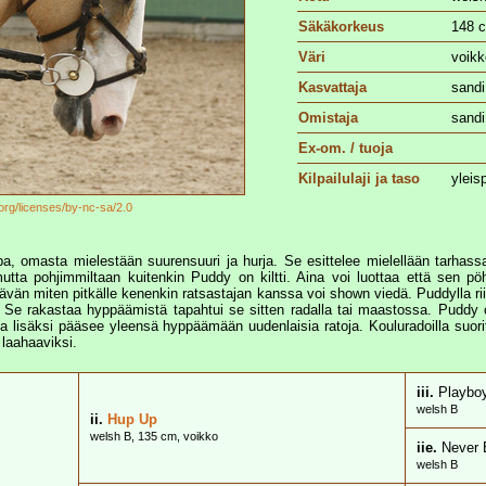
Säkäkorkeus
148 
Väri
voikk
Kasvattaja
sandi
Omistaja
sand
Ex-om. / tuoja
Kilpailulaji ja taso
yleis
.org/licenses/by-nc-sa/2.0
 omasta mielestään suurensuuri ja hurja. Se esittelee mielellään tarhassa 
tta pohjimmiltaan kuitenkin Puddy on kiltti. Aina voi luottaa että sen pöh
ävän miten pitkälle kenenkin ratsastajan kanssa voi shown viedä. Puddylla riit
. Se rakastaa hyppäämistä tapahtui se sitten radalla tai maastossa. Puddy
ä ja lisäksi pääsee yleensä hyppäämään uudenlaisia ratoja. Kouluradoilla suor
 laahaaviksi.
iii.
Playbo
welsh B
ii.
Hup Up
welsh B, 135 cm, voikko
iie.
Never 
welsh B