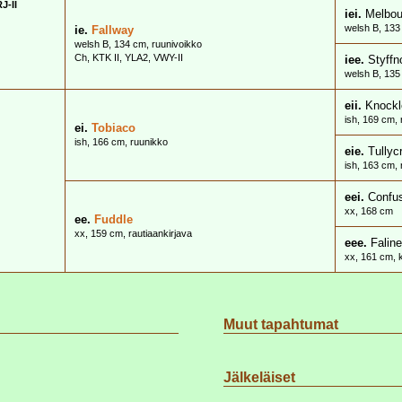
J-II
iei.
Melbou
welsh B, 133
ie.
Fallway
welsh B, 134 cm, ruunivoikko
Ch, KTK II, YLA2, VWY-II
iee.
Styffn
welsh B, 135
eii.
Knockl
ish, 169 cm, 
ei.
Tobiaco
ish, 166 cm, ruunikko
eie.
Tullyc
ish, 163 cm,
eei.
Confus
xx, 168 cm
ee.
Fuddle
xx, 159 cm, rautiaankirjava
eee.
Falin
xx, 161 cm, 
Muut tapahtumat
Jälkeläiset