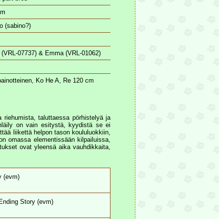
cm
o (sabino?)
i (VRL-07737) & Emma (VRL-01062)
painotteinen, Ko He A, Re 120 cm
riehumista, taluttaessa pörhistelyä ja
läily on vain esitystä, kyydistä se ei
tää liikettä helpon tason koululuokkiin,
 on omassa elementissään kilpailuissa,
itukset ovat yleensä aika vauhdikkaita,
y (evm)
Ending Story (evm)