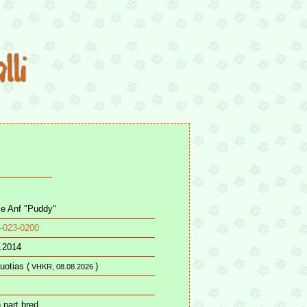
e Anf "Puddy"
-023-0200
.2014
uotias (
)
VHKR, 08.08.2026
 part bred