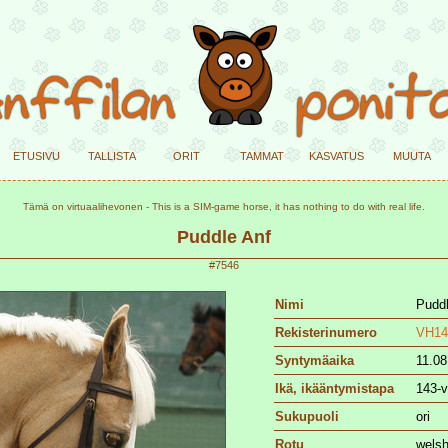
etusivu
tallista
orit
tammat
kasvatus
muuta
Tämä on virtuaalihevonen - This is a SIM-game horse, it has nothing to do with real life.
Puddle Anf
#7546
Nimi
Puddl
Rekisterinumero
VH14
Syntymäaika
11.08
Ikä, ikääntymistapa
143-v
Sukupuoli
ori
Rotu
welsh