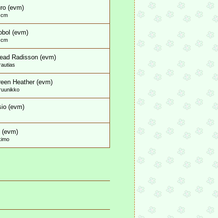
ro (evm)
 cm
obol (evm)
 cm
ead Radisson (evm)
rautias
reen Heather (evm)
 ruunikko
io (evm)
e (evm)
kimo