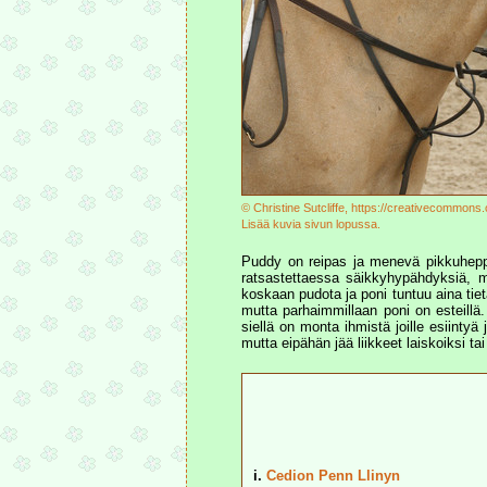
© Christine Sutcliffe, https://creativecommons
Lisää kuvia sivun lopussa.
Puddy on reipas ja menevä pikkuheppa,
ratsastettaessa säikkyhypähdyksiä, mu
koskaan pudota ja poni tuntuu aina tiet
mutta parhaimmillaan poni on esteillä
siellä on monta ihmistä joille esiinty
mutta eipähän jää liikkeet laiskoiksi tai
i.
Cedion Penn Llinyn