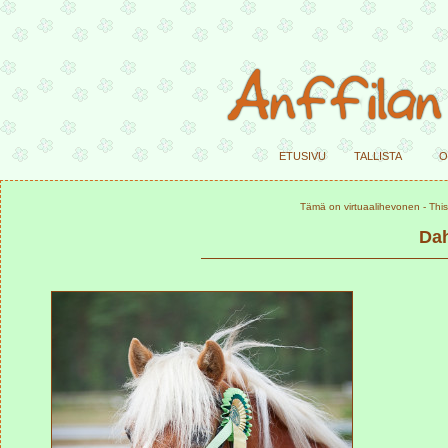
etusivu
tallista
o
Tämä on virtuaalihevonen - This 
Dah