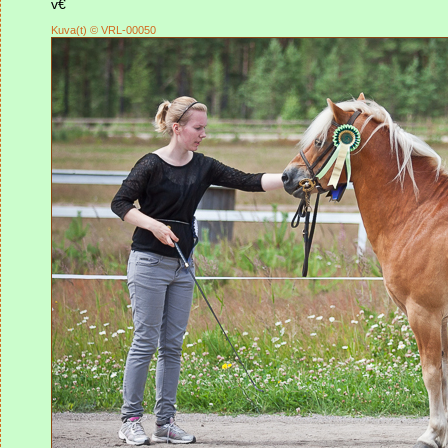
v€
Kuva(t) © VRL-00050