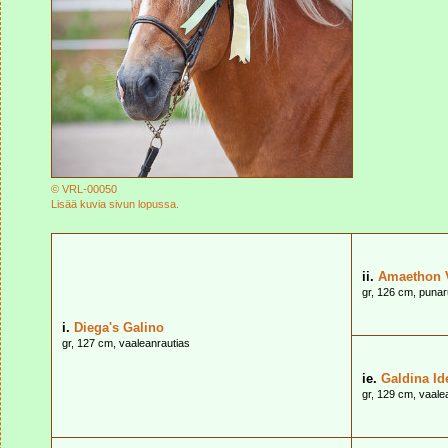
© VRL-00050
Lisää kuvia sivun lopussa.
ii.
Amaethon 
gr, 126 cm, puna
i.
Diega's Galino
gr, 127 cm, vaaleanrautias
ie.
Galdina Id
gr, 129 cm, vaale