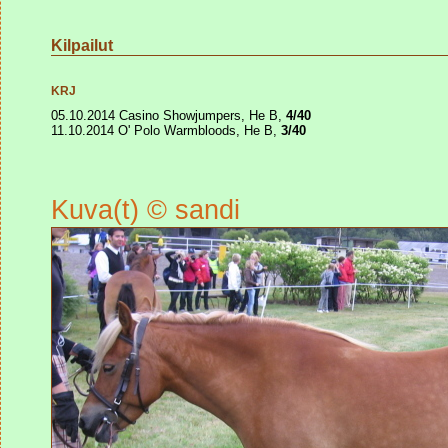
Kilpailut
KRJ
05.10.2014 Casino Showjumpers, He B,
4/40
11.10.2014 O' Polo Warmbloods, He B,
3/40
Kuva(t) © sandi