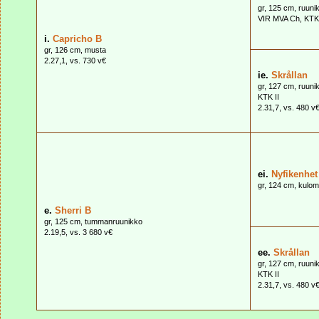
gr, 125 cm, ruuni
VIR MVA Ch, KTK I
i.
Capricho B
gr, 126 cm, musta
2.27,1, vs. 730 v€
ie.
Skrållan
gr, 127 cm, ruuni
KTK II
2.31,7, vs. 480 v
ei.
Nyfikenhet
gr, 124 cm, kulo
e.
Sherri B
gr, 125 cm, tummanruunikko
2.19,5, vs. 3 680 v€
ee.
Skrållan
gr, 127 cm, ruuni
KTK II
2.31,7, vs. 480 v