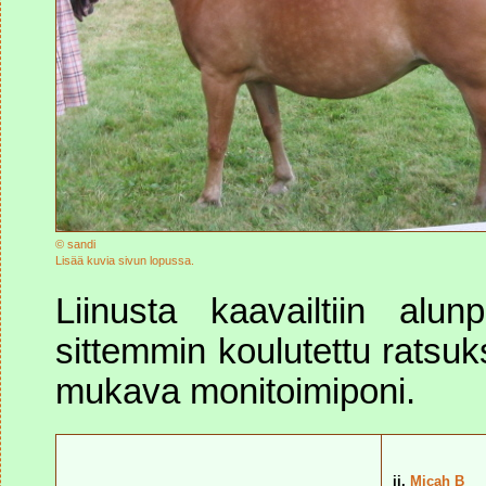
© sandi
Lisää kuvia sivun lopussa.
Liinusta kaavailtiin al
sittemmin koulutettu ratsuks
mukava monitoimiponi.
ii.
Micah B