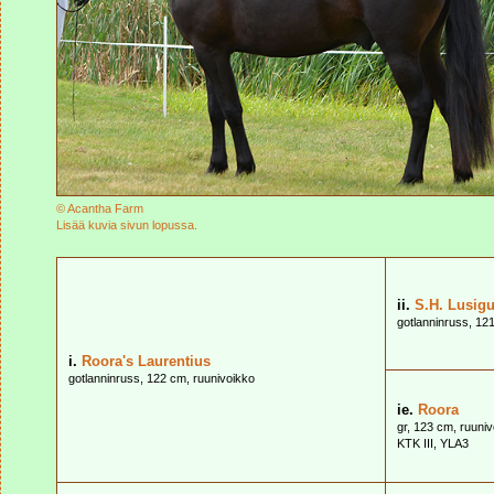
© Acantha Farm
Lisää kuvia sivun lopussa.
ii.
S.H. Lusigu
gotlanninruss, 12
i.
Roora's Laurentius
gotlanninruss, 122 cm, ruunivoikko
ie.
Roora
gr, 123 cm, ruuni
KTK III, YLA3