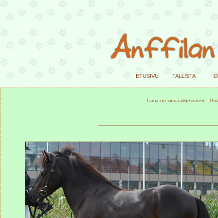
etusivu
tallista
o
Tämä on virtuaalihevonen - This 