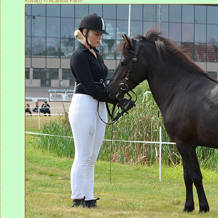
Kuva(t) © Acantha Farm